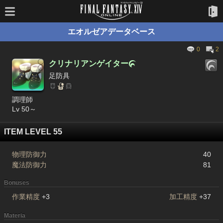
エオルゼアデータベース
0
2
クリナリアンゲイター

足防具
調理師
Lv 50～
ITEM LEVEL 55
物理防御力
40
魔法防御力
81
Bonuses
作業精度
+3
加工精度
+37
Materia