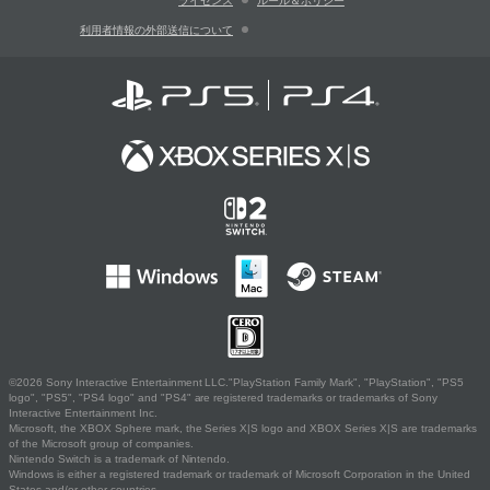
ライセンス
ルール＆ポリシー
利用者情報の外部送信について
©2026 Sony Interactive Entertainment LLC."PlayStation Family Mark", "PlayStation", "PS5
logo", "PS5", "PS4 logo" and "PS4" are registered trademarks or trademarks of Sony
Interactive Entertainment Inc.
Microsoft, the XBOX Sphere mark, the Series X|S logo and XBOX Series X|S are trademarks
of the Microsoft group of companies.
Nintendo Switch is a trademark of Nintendo.
Windows is either a registered trademark or trademark of Microsoft Corporation in the United
States and/or other countries.