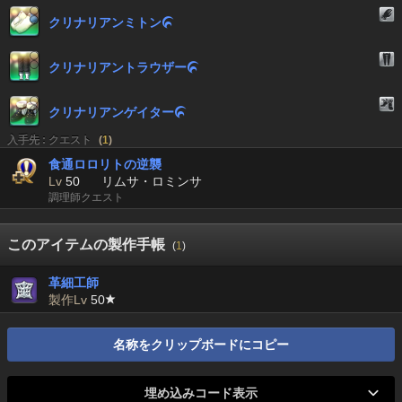
クリナリアンミトン

クリナリアントラウザー

クリナリアンゲイター

入手先 : クエスト
(
1
)
食通ロロリトの逆襲
Lv
50
リムサ・ロミンサ
調理師クエスト
このアイテムの製作手帳
(
1
)
革細工師
製作Lv
50
名称をクリップボードにコピー
埋め込みコード表示