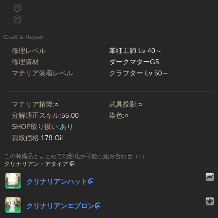
Craft & Repair
修理レベル
革細工師 Lv 40～
修理資材
ダークマターG5
マテリア装着レベル
クラフター Lv 50～
マテリア精製:
○
武具投影:
○
分解適正スキル:
55.00
染色:
○
SHOP取り扱い:
あり
買取価格:
179 Gil
この装備品とまとめて幻影化が可能な組み合わせ（1）
クリナリアン・アタイア

クリナリアンハット

クリナリアンエプロン
