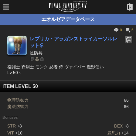
エオルゼアデータベース
0
6
レプリカ・アラガンストライカーソルレ
ット

足防具
格闘士 双剣士 モンク 忍者 侍 ヴァイパー 魔獣使い
Lv 50～
ITEM LEVEL 50
物理防御力
66
魔法防御力
66
Bonuses
STR
+8
DEX
+8
VIT
+10
意思力
+14