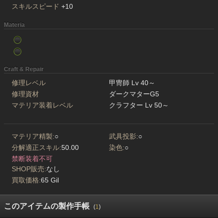
スキルスピード
+10
Materia
Craft & Repair
修理レベル
甲冑師 Lv 40～
修理資材
ダークマターG5
マテリア装着レベル
クラフター Lv 50～
マテリア精製:
○
武具投影:
○
分解適正スキル:
50.00
染色:
○
禁断装着不可
SHOP販売:
なし
買取価格:
65 Gil
このアイテムの製作手帳
(
1
)