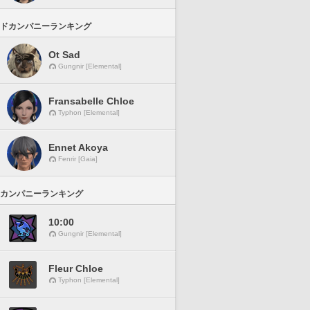
ドカンパニーランキング
Ot Sad
Gungnir [Elemental]
Fransabelle Chloe
Typhon [Elemental]
Ennet Akoya
Fenrir [Gaia]
カンパニーランキング
10:00
Gungnir [Elemental]
Fleur Chloe
Typhon [Elemental]