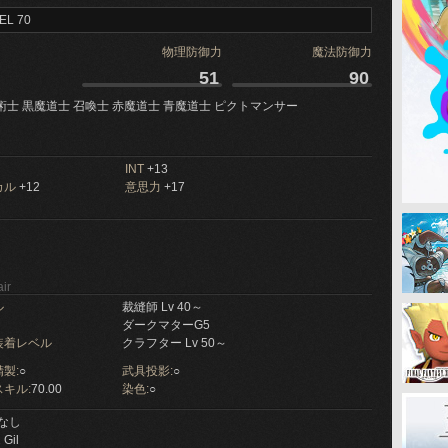
EL 70
物理防御力
魔法防御力
51
90
術士 黒魔道士 召喚士 赤魔道士 青魔道士 ピクトマンサー
INT
+13
カル
+12
意思力
+17
ir
ル
裁縫師 Lv 40～
ダークマターG5
装着レベル
クラフター Lv 50～
製:
○
武具投影:
○
キル:
70.00
染色:
○
なし
 Gil