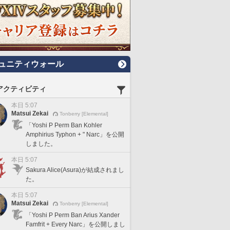
ュニティウォール
アクティビティ
本日 5:07
Matsui Zekai
Tonberry [Elemental]
「Yoshi P Perm Ban Kohler
Amphirius Typhon + " Narc」を公開
しました。
本日 5:07
Sakura Alice(Asura)が結成されまし
た。
本日 5:07
Matsui Zekai
Tonberry [Elemental]
「Yoshi P Perm Ban Arius Xander
Famfrit + Every Narc」を公開しまし