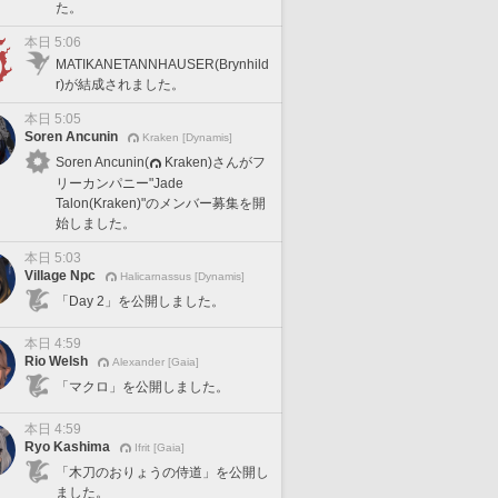
た。
本日 5:06
MATIKANETANNHAUSER(Brynhild
r)が結成されました。
本日 5:05
Soren Ancunin
Kraken [Dynamis]
Soren Ancunin(
Kraken)さんがフ
リーカンパニー"Jade
Talon(Kraken)"のメンバー募集を開
始しました。
本日 5:03
Village Npc
Halicarnassus [Dynamis]
「Day 2」を公開しました。
本日 4:59
Rio Welsh
Alexander [Gaia]
「マクロ」を公開しました。
本日 4:59
Ryo Kashima
Ifrit [Gaia]
「木刀のおりょうの侍道」を公開し
ました。