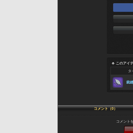
このアイ
タ
裁
コメント（0）
コメント