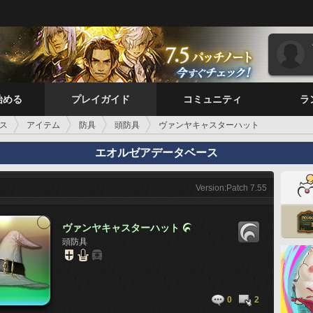
始める
プレイガイド
コミュニティ
ラ
ス
アイテム
防具
頭防具
ヴァンヤキャスターハット
エオルゼアデータベース
Version:Patch 7.55
ヴァンヤキャスターハット

頭防具
0
2