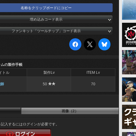
名称をクリップボードにコピー
埋め込みコード表示
ファンキット「ツールチップ」コード表示
テムの製作手帳
イトル
製作Lv
ITEM Lv
縫師
50
70
画像（2）
を記入するにはログインが必要です。