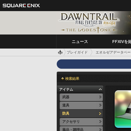
ニュース
FFXIVを
プレイガイド
エオルゼアデータベー
検索結果
アイテム
武器
道具
防具
アクセサリ
薬品・調理品