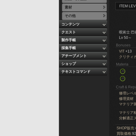
ITEM LEV
素材
その他
コンテンツ
クエスト
呪術士 巴
Lv 50～
製作手帳
Bonuses
採集手帳
VIT
+13
アチーブメント
クリティ
ショップ
Materia
テキストコマンド
Craft & Repa
修理レベ
修理資材
マテリア
マテリア精
分解適正ス
SHOP販売:
買取価格:
92