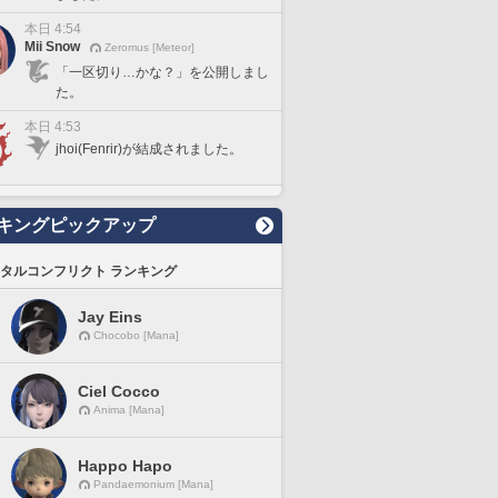
本日 4:54
Mii Snow
Zeromus [Meteor]
「一区切り…かな？」を公開しまし
た。
本日 4:53
jhoi(Fenrir)が結成されました。
キングピックアップ
タルコンフリクト ランキング
Jay Eins
Chocobo [Mana]
Ciel Cocco
Anima [Mana]
Happo Hapo
Pandaemonium [Mana]