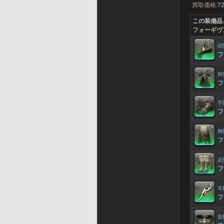
買取価格:
72
この装備品
フォーギヴ
頭
フ
胴
フ
手
フ
脚
フ
足
フ
耳
フ
首