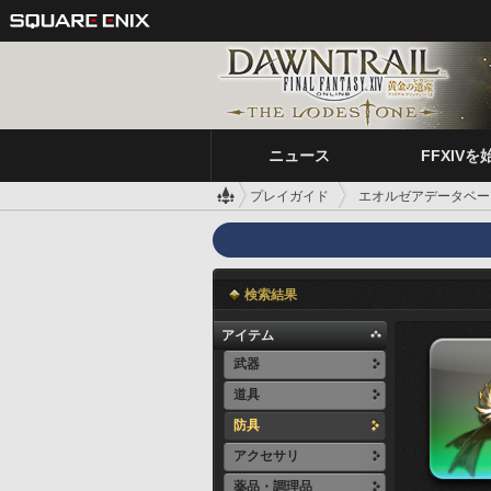
ニュース
FFXIVを
プレイガイド
エオルゼアデータベー
検索結果
アイテム
武器
道具
防具
アクセサリ
薬品・調理品