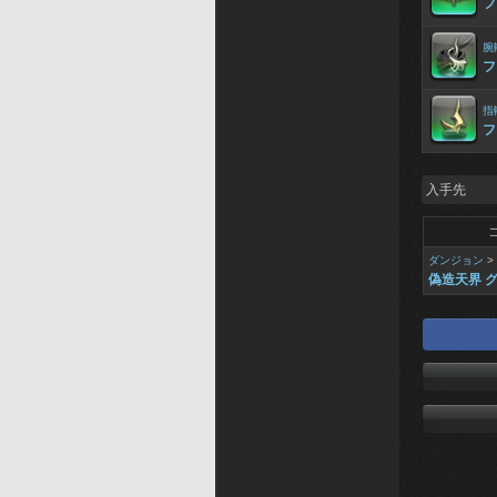
フ
腕
フ
指
フ
入手先
ダンジョン
>
偽造天界 