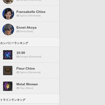
Fransabelle Chloe
Typhon [Elemental]
Ennet Akoya
Fenrir [Gaia]
カンパニーランキング
10:00
Gungnir [Elemental]
Fleur Chloe
Typhon [Elemental]
Metal Woman
Titan [Mana]
トラインランキング