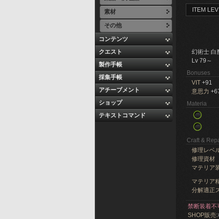
ITEM LEV
素材
その他
コンテンツ
クエスト
幻術士 白
Lv 79～
製作手帳
Bonuses
採集手帳
VIT
+91
アチーブメント
意思力
+6
ショップ
Materia
テキストコマンド
Craft & Repa
修理レベ
修理資材
マテリア
マテリア精
分解適正ス
禁断装着不
SHOP販売: