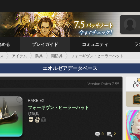
始める
プレイガイド
コミュニティ
ラ
ス
アイテム
防具
頭防具
フォーギヴン・ヒーラーハット
エオルゼアデータベース
Version:Patch 7.55
RARE
EX
フォーギヴン・ヒーラーハット
頭防具
0
2