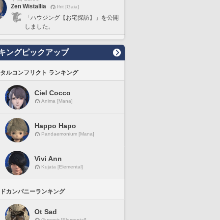
Zen Wistallia
Ifrit [Gaia]
「ハウジング【お宅探訪】」を公開
しました。
キングピックアップ
タルコンフリクト ランキング
Ciel Cocco
Anima [Mana]
Happo Hapo
Pandaemonium [Mana]
Vivi Ann
Kujata [Elemental]
ドカンパニーランキング
Ot Sad
Gungnir [Elemental]