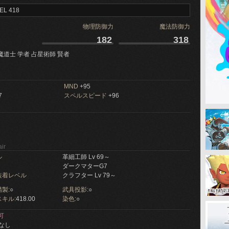
EL 418
物理防御力
魔法防御力
182
318
魔道士 学者 占星術師 賢者
MND
+95
7
スペルスピード
+96
ir
ル
革細工師 Lv 69～
ダークマターG7
装着レベル
クラフター Lv 79～
製:
○
武具投影:
○
キル:
418.00
染色:
○
可
なし