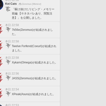
本日 22:58
Kei Cats
Zeromus [Meteor]
「駆け抜けたリビング・メモリー
前編 【※ネタバレあり、閲覧注
意】」を公開しました。
本日 22:58
7k56e(Zeromus)が結成されまし
た。
本日 22:58
Twelve Forfend(Coeurl)が結成され
ました。
本日 22:58
Xykarn(Omega)が結成されました。
本日 22:56
JASS(Zeromus)が結成されました。
本日 22:54
XPeak(Asura)が結成されました。
本日 22:53