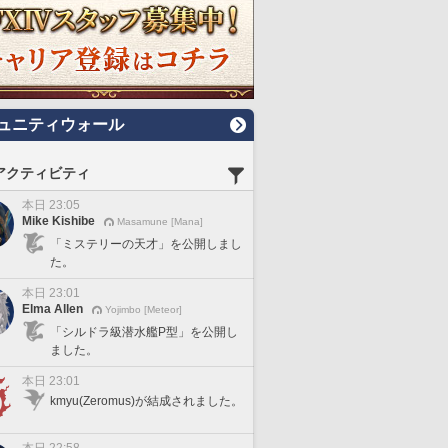
ュニティウォール
アクティビティ
本日 23:05
Mike Kishibe
Masamune [Mana]
「ミステリーの天才」を公開しまし
た。
本日 23:01
Elma Allen
Yojimbo [Meteor]
「シルドラ級潜水艦P型」を公開し
ました。
本日 23:01
kmyu(Zeromus)が結成されました。