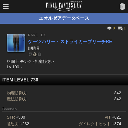
エオルゼアデータベース
0
1
RARE
EX
ケーツハリー・ストライカーブリーチRE
脚防具
格闘士 モンク 侍 魔獣使い
Lv 100～
ITEM LEVEL 730
物理防御力
842
魔法防御力
842
Bonuses
STR
+588
VIT
+621
意思力
+262
ダイレクトヒット
+374