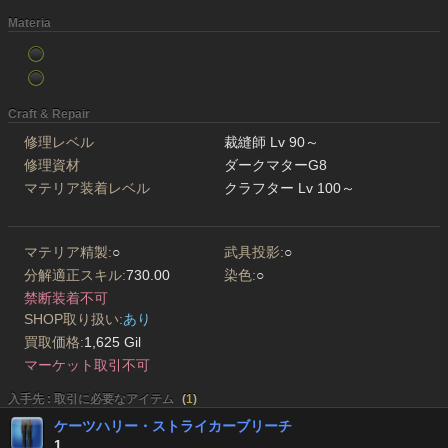
Materia
Craft & Repair
修理レベル
裁縫師 Lv 90～
修理資材
ダークマターG8
マテリア装着レベル
クラフター Lv 100～
マテリア精製:
○
武具投影:
○
分解適正スキル:
730.00
染色:
○
禁断装着不可
SHOP取り扱い:
あり
買取価格:
1,625 Gil
マーケット取引不可
入手先 : 取引に必要なアイテム
(
1
)
ケーツハリー・ストライカーブリーチ
1