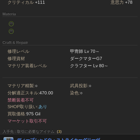
クリティカル
+111
意思力
+78
Materia
Craft & Repair
修理レベル
甲冑師 Lv 70～
修理資材
ダークマターG7
マテリア装着レベル
クラフター Lv 80～
マテリア精製:
○
武具投影:
○
分解適正スキル:
470.00
染色:
○
禁断装着不可
SHOP取り扱い:
あり
買取価格:
975 Gil
マーケット取引不可
入手先 : 取引に必要なアイテム
(
3
)