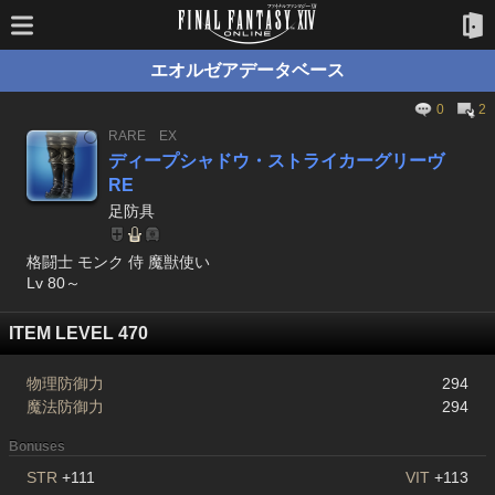
エオルゼアデータベース
0
2
RARE
EX
ディープシャドウ・ストライカーグリーヴ
RE
足防具
格闘士 モンク 侍 魔獣使い
Lv 80～
ITEM LEVEL 470
物理防御力
294
魔法防御力
294
Bonuses
STR
+111
VIT
+113