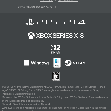
ライセンス
ルール＆ポリシー
利用者情報の外部送信について
©2026 Sony Interactive Entertainment LLC."PlayStation Family Mark", "PlayStation", "PS5
logo", "PS5", "PS4 logo" and "PS4" are registered trademarks or trademarks of Sony
Interactive Entertainment Inc.
Microsoft, the XBOX Sphere mark, the Series X|S logo and XBOX Series X|S are trademarks
of the Microsoft group of companies.
Nintendo Switch is a trademark of Nintendo.
Windows is either a registered trademark or trademark of Microsoft Corporation in the United