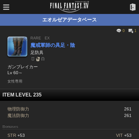
エオルゼアデータベース
0
1
RARE
EX
魔戒軍師の具足・陰
足防具
ガンブレイカー
Lv 60～
女性専用
ITEM LEVEL 235
物理防御力
261
魔法防御力
261
Bonuses
STR
+53
VIT
+53