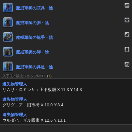
魔戒軍師の頭具・陰
魔戒軍師の胴・陰
魔戒軍師の籠手・陰
魔戒軍師の脚・陰
魔戒軍師の具足・陰
入手先 : 販売ショップNPC
(
3
)
遺失物管理人
リムサ・ロミンサ：上甲板層 X:11.3 Y:14.3
遺失物管理人
グリダニア：旧市街 X:10.0 Y:8.4
遺失物管理人
ウルダハ：ザル回廊 X:12.6 Y:13.1