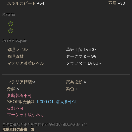
スキルスピード
+54
不屈
+38
Materia
Craft & Repair
修理レベル
革細工師 Lv 50～
修理資材
ダークマターG6
マテリア装着レベル
クラフター Lv 60～
マテリア精製:
○
武具投影:
○
分解:
×
染色:
○
禁断装着不可
SHOP販売価格:
1,000 Gil (購入条件付)
売却不可
マーケット取引不可
この装備品とまとめて幻影化が可能な組み合わせ（1）
魔戒軍師の装束・陰