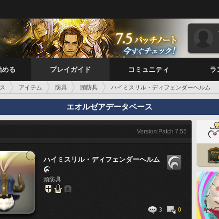
始める
プレイガイド
コミュニティ
ラ
ス
アイテム
防具
頭防具
ハイミスリル・ディフェンダーヘルム
エオルゼアデータベース
Version:Patch 7.55
ハイミスリル・ディフェンダーヘルム

頭防具
3
0