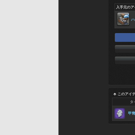
入手元のア
ハ
このアイ
タ
甲