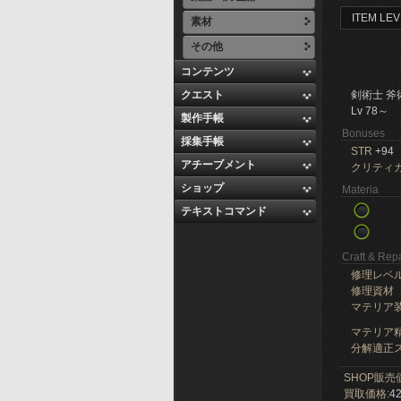
ITEM LEV
素材
その他
コンテンツ
クエスト
剣術士 斧
Lv 78～
製作手帳
Bonuses
採集手帳
STR
+94
アチーブメント
クリティ
ショップ
Materia
テキストコマンド
Craft & Repa
修理レベ
修理資材
マテリア
マテリア精
分解適正ス
SHOP販売
買取価格:
42