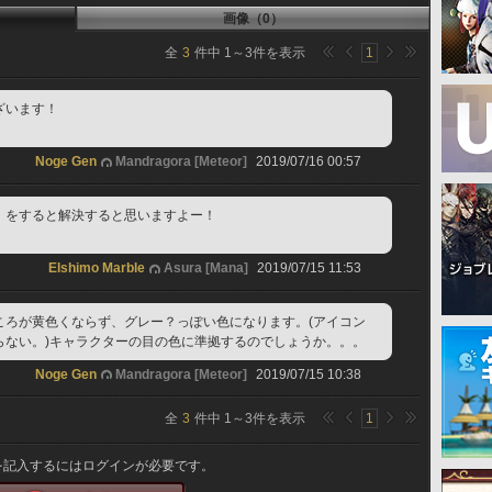
画像（0）
全
3
件中
1
～
3
件を表示
1
ざいます！
Noge Gen
Mandragora [Meteor]
2019/07/16 00:57
」をすると解決すると思いますよー！
Elshimo Marble
Asura [Mana]
2019/07/15 11:53
ころが黄色くならず、グレー？っぽい色になります。(アイコン
らない。)キャラクターの目の色に準拠するのでしょうか。。。
Noge Gen
Mandragora [Meteor]
2019/07/15 10:38
全
3
件中
1
～
3
件を表示
1
を記入するにはログインが必要です。