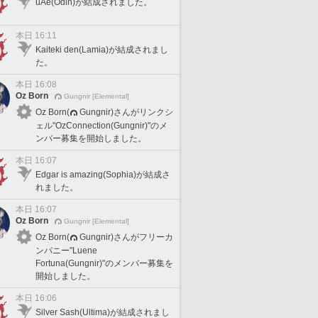
uAe(Odin)が結成されました。
本日 16:11
Kaiteki den(Lamia)が結成されまし
た。
本日 16:08
Oz Born
Gungnir [Elemental]
Oz Born(
Gungnir)さんがリンクシ
ェル"OzConnection(Gungnir)"のメ
ンバー募集を開始しました。
本日 16:07
Edgar is amazing(Sophia)が結成さ
れました。
本日 16:07
Oz Born
Gungnir [Elemental]
Oz Born(
Gungnir)さんがフリーカ
ンパニー"Luene
Fortuna(Gungnir)"のメンバー募集を
開始しました。
本日 16:06
Silver Sash(Ultima)が結成されまし