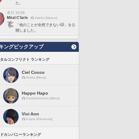
た。
本日 16:06
Miral C'laris
Valefor [Meteor]
「他のことが全然できない🐱」を公
開しました。
キングピックアップ
タルコンフリクト ランキング
Ciel Cocco
Anima [Mana]
Happo Hapo
Pandaemonium [Mana]
Vivi Ann
Kujata [Elemental]
ドカンパニーランキング