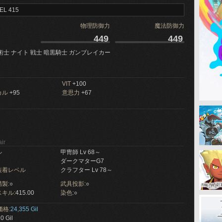
EL 415
物理防御力
魔法防御力
449
449
術士 ナイト 戦士 暗黒騎士 ガンブレイカー
VIT
+100
カル
+95
意思力
+67
ir
ル
甲冑師 Lv 68～
ダークマターG7
装着レベル
クラフター Lv 78～
製:
○
武具投影:
○
キル:
415.00
染色:
○
価格:
24,355 Gil
0 Gil