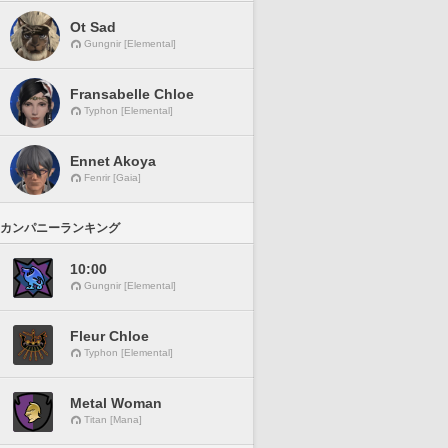
Ot Sad
Gungnir [Elemental]
Fransabelle Chloe
Typhon [Elemental]
Ennet Akoya
Fenrir [Gaia]
カンパニーランキング
10:00
Gungnir [Elemental]
Fleur Chloe
Typhon [Elemental]
Metal Woman
Titan [Mana]