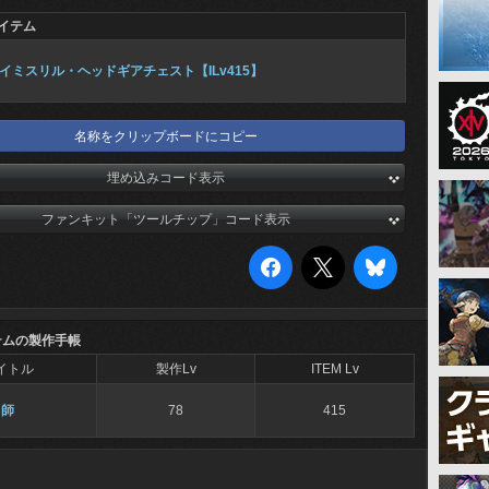
イテム
イミスリル・ヘッドギアチェスト【ILv415】
名称をクリップボードにコピー
埋め込みコード表示
ファンキット「ツールチップ」コード表示
テムの製作手帳
イトル
製作Lv
ITEM Lv
冑師
78
415