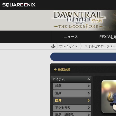
ニュース
FFXIVを
プレイガイド
エオルゼアデータベー
検索結果
アイテム
武器
道具
防具
アクセサリ
薬品・調理品