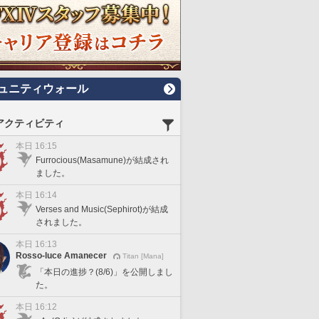
ュニティウォール
アクティビティ
本日 16:15
Furrocious(Masamune)が結成され
ました。
本日 16:14
Verses and Music(Sephirot)が結成
されました。
本日 16:13
Rosso-luce Amanecer
Titan [Mana]
「本日の進捗？(8/6)」を公開しまし
た。
本日 16:12