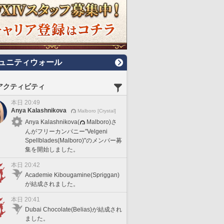
ュニティウォール
アクティビティ
本日 20:49
Anya Kalashnikova
Malboro [Crystal]
Anya Kalashnikova(
Malboro)さ
んがフリーカンパニー"Velgeni
Spellblades(Malboro)"のメンバー募
集を開始しました。
本日 20:42
Academie Kibougamine(Spriggan)
が結成されました。
本日 20:41
Dubai Chocolate(Belias)が結成され
ました。