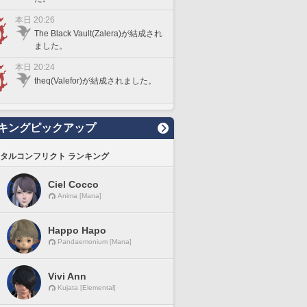
本日 20:26
The Black Vault(Zalera)が結成され
ました。
本日 20:24
theq(Valefor)が結成されました。
キングピックアップ
タルコンフリクト ランキング
Ciel Cocco
Anima [Mana]
Happo Hapo
Pandaemonium [Mana]
Vivi Ann
Kujata [Elemental]