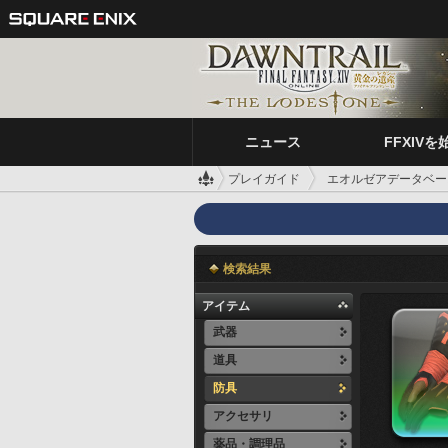
ニュース
FFXIVを
プレイガイド
エオルゼアデータベー
検索結果
アイテム
武器
道具
防具
アクセサリ
薬品・調理品