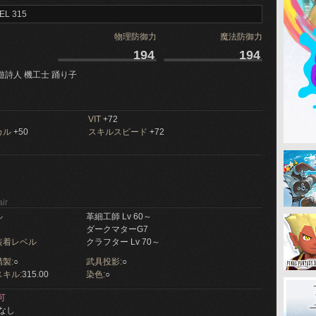
EL 315
物理防御力
魔法防御力
194
194
遊詩人 機工士 踊り子
VIT
+72
カル
+50
スキルスピード
+72
ir
ル
革細工師 Lv 60～
ダークマターG7
装着レベル
クラフター Lv 70～
製:
○
武具投影:
○
キル:
315.00
染色:
○
可
なし