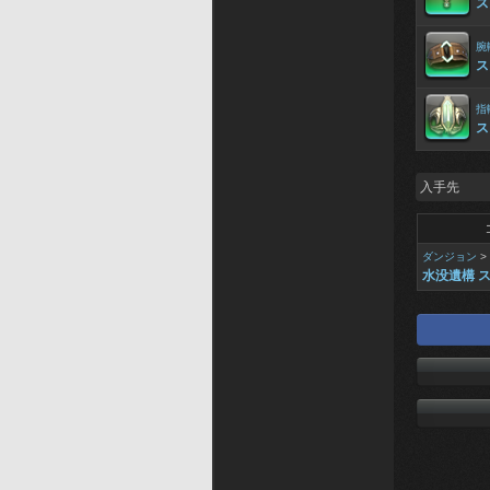
ス
腕
ス
指
ス
入手先
ダンジョン
>
水没遺構 