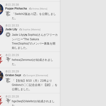
本日 20:38
Pappe Pishacha
Anima [Mana]
「Switch2版あり〼」を公開しまし
た。
本日 20:33
Jade Lily
Sophia [Materia]
Jade Lily(
Sophia)さんがフリーカ
ンパニー"The Sakura
Tree(Sophia)"のメンバー募集を開
始しました。
本日 20:29
hehea(Zeromus)が結成されまし
た。
本日 20:29
Gridon Sept
Gungnir [Elemental]
「【告知】8/10（月）21時より
Gridonの〇〇記念企画！【謎】」を
公開しました。
本日 20:28
hge3wq5(Valefor)が結成されまし
た。