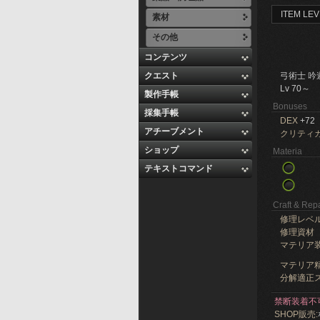
ITEM LEV
素材
その他
コンテンツ
クエスト
弓術士 吟
Lv 70～
製作手帳
Bonuses
採集手帳
DEX
+72
アチーブメント
クリティ
ショップ
Materia
テキストコマンド
Craft & Repa
修理レベ
修理資材
マテリア
マテリア精
分解適正ス
禁断装着不
SHOP販売: