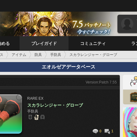
始める
プレイガイド
コミュニティ
ラ
ス
アイテム
防具
手防具
スカラレンジャー・グローブ
エオルゼアデータベース
Version:Patch 7.55
RARE
EX
スカラレンジャー・グローブ
手防具
0
1