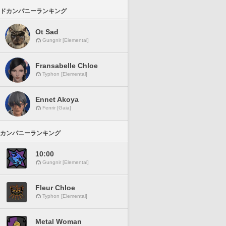
ドカンパニーランキング
Ot Sad
Gungnir [Elemental]
Fransabelle Chloe
Typhon [Elemental]
Ennet Akoya
Fenrir [Gaia]
カンパニーランキング
10:00
Gungnir [Elemental]
Fleur Chloe
Typhon [Elemental]
Metal Woman