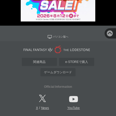
パソコン版へ
関連商品
e-STOREで購入
ゲームダウンロード
Official Information
/
X
News
YouTube