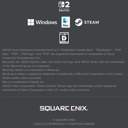
©2026 Sony Interactive Entertainment LLC."PlayStation Family Mark", "PlayStation", "PS5
logo", "PS5", "PS4 logo" and "PS4" are registered trademarks or trademarks of Sony
Interactive Entertainment Inc.
Microsoft, the XBOX Sphere mark, the Series X|S logo and XBOX Series X|S are trademarks
of the Microsoft group of companies.
Nintendo Switch is a trademark of Nintendo.
Windows is either a registered trademark or trademark of Microsoft Corporation in the United
States and/or other countries.
Mac is a trademark of Apple Inc.
©2026 Valve Corporation. Steam and the Steam logo are trademarks and/or registered
trademarks of Valve Corporation in the U.S. and/or other countries.
© SQUARE ENIX
LOGO ILLUSTRATION:© YOSHITAKA AMANO