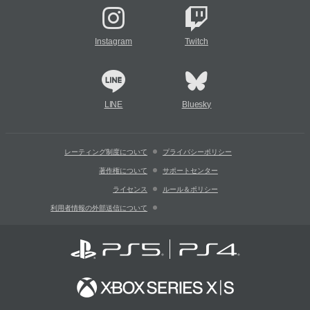
Instagram
Twitch
LINE
Bluesky
レーティング制度について
プライバシーポリシー
著作権について
サポートセンター
ライセンス
ルール＆ポリシー
利用者情報の外部送信について