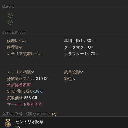
Materia
Craft & Repair
修理レベル
革細工師 Lv 60～
修理資材
ダークマターG7
マテリア装着レベル
クラフター Lv 70～
マテリア精製:
○
武具投影:
○
分解適正スキル:
310.00
染色:
○
禁断装着不可
SHOP取り扱い:
あり
買取価格:
853 Gil
マーケット取引不可
入手先 : 取引に必要なアイテム
(
2
)
セントリオ記章
35