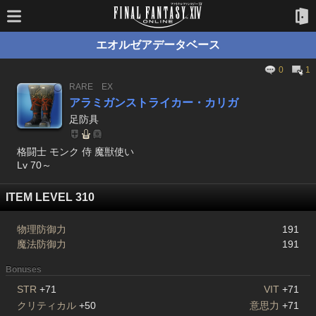
エオルゼアデータベース
0
1
RARE
EX
アラミガンストライカー・カリガ
足防具
格闘士 モンク 侍 魔獣使い
Lv 70～
ITEM LEVEL 310
物理防御力
191
魔法防御力
191
Bonuses
STR
+71
VIT
+71
クリティカル
+50
意思力
+71