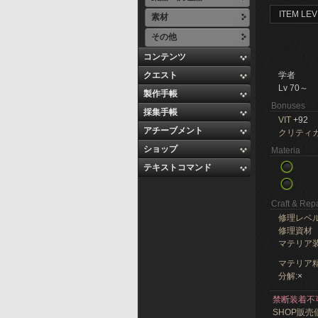
ITEM LEV
素材
その他
コンテンツ
クエスト
学者
Lv 70～
製作手帳
Bonuses
採集手帳
VIT
+92
アチーブメント
クリティ
ショップ
Materia
テキストコマンド
Craft & Repa
修理レベ
修理資材
マテリア
マテリア精
分解:
×
禁断装着不
SHOP販売