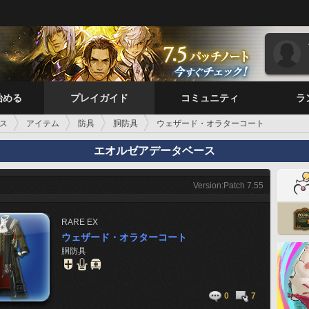
始める
プレイガイド
コミュニティ
ラ
ス
アイテム
防具
胴防具
ウェザード・オラターコート
エオルゼアデータベース
Version:Patch 7.55
RARE
EX
ウェザード・オラターコート
胴防具
0
7