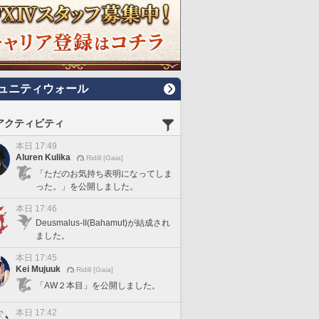
ュニティウォール
アクティビティ
本日 17:49
Aluren Kulika
Ridill [Gaia]
「ただのお気持ち表明になってしま
った。」を公開しました。
本日 17:46
Deusmalus-II(Bahamut)が結成され
ました。
本日 17:45
Kei Mujuuk
Ridill [Gaia]
「AW２本目」を公開しました。
本日 17:42