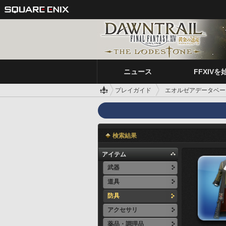
ニュース
FFXIVを
プレイガイド
エオルゼアデータベー
検索結果
アイテム
武器
道具
防具
アクセサリ
薬品・調理品