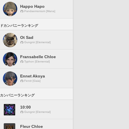
Happo Hapo
Pandaemonium [Mana]
ドカンパニーランキング
Ot Sad
Gungnir [Elemental]
Fransabelle Chloe
Typhon [Elemental]
Ennet Akoya
Fenrir [Gaia]
カンパニーランキング
10:00
Gungnir [Elemental]
Fleur Chloe