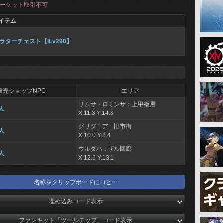
ーケット取引不可
イテム
ラターチェスト【ILv290】
販売ショップNPC
エリア
リムサ・ロミンサ：上甲板層
人
X:11.3 Y:14.3
グリダニア：旧市街
人
X:10.0 Y:8.4
ウルダハ：ザル回廊
人
X:12.6 Y:13.1
名称をクリップボードにコピー
埋め込みコード表示
ファンキット「ツールチップ」コード表示