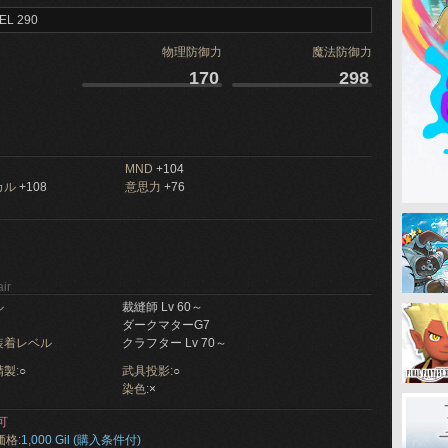
EL 290
物理防御力
魔法防御力
170
298
MND
+104
カル
+108
意思力
+76
ir
ル
裁縫師 Lv 60～
ダークマターG7
装着レベル
クラフター Lv 70～
製:
○
武具投影:
○
染色:
×
可
価格:
1,000 Gil (購入条件付)