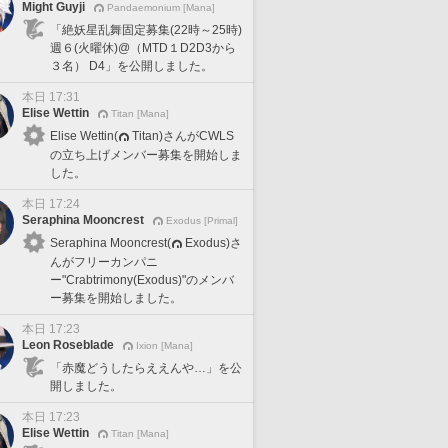
Might Guyji
Pandaemonium [Mana]
「絶妖星乱舞固定募集(22時～25時)
週６(火曜休)@（MTD１D2D3から
３名） D4」を公開しました。
本日 17:31
Elise Wettin
Titan [Mana]
Elise Wettin(
Titan)さんがCWLS
の立ち上げメンバー募集を開始しま
した。
本日 17:24
Seraphina Mooncrest
Exodus [Primal]
Seraphina Mooncrest(
Exodus)さ
んがフリーカンパニ
ー"Crabtrimony(Exodus)"のメンバ
ー募集を開始しました。
本日 17:23
Leon Roseblade
Ixion [Mana]
「赤魔どうしたらええんや…」を公
開しました。
本日 17:23
Elise Wettin
Titan [Mana]