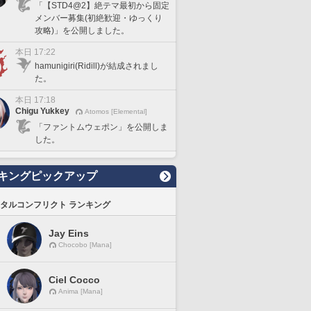
「【STD4@2】絶テマ最初から固定
メンバー募集(初絶歓迎・ゆっくり
攻略)」を公開しました。
本日 17:22
hamunigiri(Ridill)が結成されまし
た。
本日 17:18
Chigu Yukkey
Atomos [Elemental]
「ファントムウェポン」を公開しま
した。
キングピックアップ
タルコンフリクト ランキング
Jay Eins
Chocobo [Mana]
Ciel Cocco
Anima [Mana]