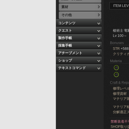
ITEM LEV
素材
その他
コンテンツ
クエスト
槍術士 竜
Lv 100～
製作手帳
Bonuses
採集手帳
STR
+588
アチーブメント
クリティ
ショップ
Materia
テキストコマンド
Craft & Repa
修理レベ
修理資材
マテリア
マテリア精
分解適正ス
禁断装着不
SHOP取り