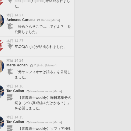
pecopeco(Yojimbo)が結成されまし
た。
本日 14:27
Animasu Curusu
Hades [Mana]
「諦めたらそこで……ですよ？」を
公開しました。
本日 14:27
FACC(Aegis)が結成されました。
本日 14:24
Marie Ronan
Yojimbo [Meteor]
「元ヤンフィオナは語る」を公開し
ました。
本日 14:16
Tan Golfan
Pandaemonium [Mana]
「【青魔道士weekly】昨日募集分の
続き（バハ真成編４だけかも？）」
を公開しました。
本日 14:15
Tan Golfan
Pandaemonium [Mana]
「【青魔道士weekly】ソフィアN極