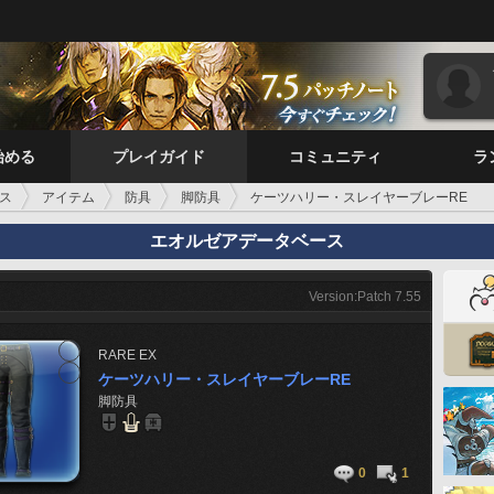
始める
プレイガイド
コミュニティ
ラ
ス
アイテム
防具
脚防具
ケーツハリー・スレイヤーブレーRE
エオルゼアデータベース
Version:Patch 7.55
RARE
EX
ケーツハリー・スレイヤーブレーRE
脚防具
0
1