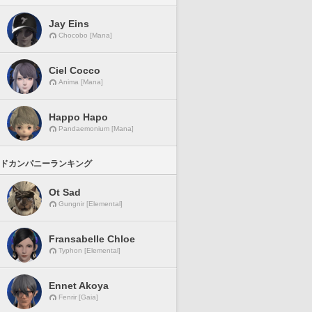
Jay Eins
Chocobo [Mana]
Ciel Cocco
Anima [Mana]
Happo Hapo
Pandaemonium [Mana]
ドカンパニーランキング
Ot Sad
Gungnir [Elemental]
Fransabelle Chloe
Typhon [Elemental]
Ennet Akoya
Fenrir [Gaia]