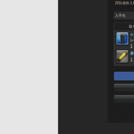
買取価格:
1,
入手先
取
ケ
レ
1
界
1