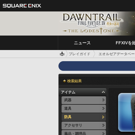
ニュース
FFXIVを
プレイガイド
エオルゼアデータベー
検索結果
アイテム
武器
道具
防具
アクセサリ
薬品・調理品