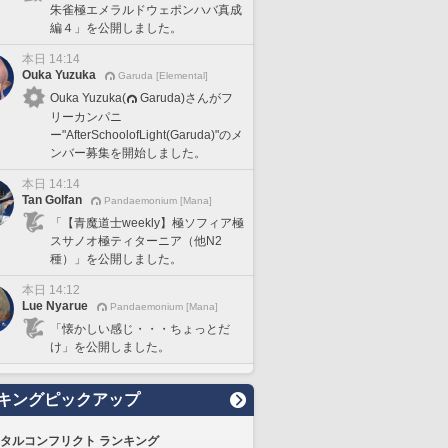
朱雀極エメラルドウェポンハバ真成
編４」を公開しました。
本日 14:14
Ouka Yuzuka
Garuda [Elemental]
Ouka Yuzuka(
Garuda)さんがフ
リーカンパニ
ー"AfterSchoolofLight(Garuda)"のメ
ンバー募集を開始しました。
本日 14:14
Tan Golfan
Pandaemonium [Mana]
「【青魔道士weekly】極ソフィア極
スサノオ極ティターニア（他N2
種）」を公開しました。
本日 14:12
Lue Nyarue
Pandaemonium [Mana]
「懐かしい感じ・・・ちょっとだ
け」を公開しました。
キングピックアップ
タルコンフリクト ランキング