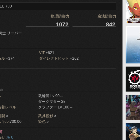
EL 730
物理防御力
魔法防御力
1072
842
騎士 リーパー
VIT
+621
カル
+374
ダイレクトヒット
+262
ir
ル
裁縫師 Lv 90～
ダークマターG8
装着レベル
クラフター Lv 100～
製:
○
武具投影:
○
キル:
730.00
染色:
○
可
扱い:
あり