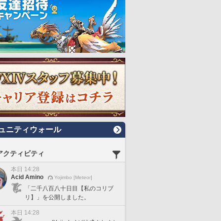
ュニティウォール
アクティビティ
本日 14:28
Acid Amino
Yojimbo [Meteor]
「二千八百八十日目【私のコリブ
リ】」を公開しました。
本日 14:28