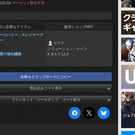
625 Gil
マーケット取引不可
引に必要なアイテム
販売ショップNPC
ーツハリー・スレイヤーブ
ー
セオネ
ソリューション・ナイン
雷の強化繊維
X: 8.5 Y: 13.6
名称をクリップボードにコピー
埋め込みコード表示
ファンキット「ツールチップ」コード表示