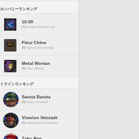
カンパニーランキング
10:00
Gungnir [Elemental]
Fleur Chloe
Typhon [Elemental]
Metal Woman
Titan [Mana]
トラインランキング
Saruta Baruta
Zalera [Crystal]
Viserion Velstadt
Adamantoise [Aether]
Zaku Ren