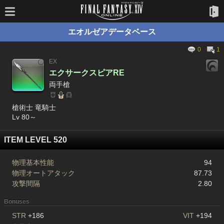
エオルゼアデータベース
0
1
EX
エクサークスピアRE
両手槍
槍術士 竜騎士
Lv 80～
ITEM LEVEL 520
物理基本性能
94
物理オートアタック
87.73
攻撃間隔
2.80
Bonuses
STR
+186
VIT
+194