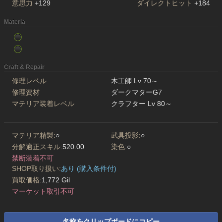
意思力
+129
ダイレクトヒット
+184
Materia
Craft & Repair
修理レベル
木工師 Lv 70～
修理資材
ダークマターG7
マテリア装着レベル
クラフター Lv 80～
マテリア精製:
○
武具投影:
○
分解適正スキル:
520.00
染色:
○
禁断装着不可
SHOP取り扱い:
あり (購入条件付)
買取価格:
1,772 Gil
マーケット取引不可
名称をクリップボードにコピー