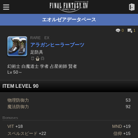
エオルゼアデータベース
0
1
RARE
EX
アラガンヒーラーブーツ
足防具
幻術士 白魔道士 学者 占星術師 賢者
Lv 50～
ITEM LEVEL 90
物理防御力
53
魔法防御力
92
Bonuses
VIT
+18
MND
+19
スペルスピード
+22
信仰
+15