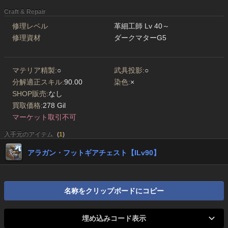
Craft & Repair
修理レベル
革細工師 Lv 40～
修理資材
ダークマターG5
マテリア精製:
○
武具投影:
○
分解適正スキル:
90.00
染色:
×
SHOP販売:
なし
買取価格:
278 Gil
マーケット取引不可
入手元のアイテム
(
1
)
アラガン・フットギアチェスト【ILv90】
名称をクリップボードにコピー
埋め込みコード表示