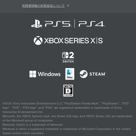
利用者情報の外部送信について
©2026 Sony Interactive Entertainment LLC."PlayStation Family Mark", "PlayStation", "PS5
logo", "PS5", "PS4 logo" and "PS4" are registered trademarks or trademarks of Sony
Interactive Entertainment Inc.
Microsoft, the XBOX Sphere mark, the Series X|S logo and XBOX Series X|S are trademarks
of the Microsoft group of companies.
Nintendo Switch is a trademark of Nintendo.
Windows is either a registered trademark or trademark of Microsoft Corporation in the United
States and/or other countries.