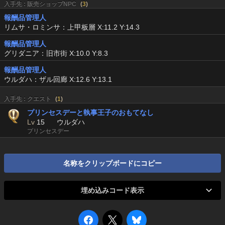
入手先 : 販売ショップNPC
(
3
)
報酬品管理人
リムサ・ロミンサ：上甲板層 X:11.2 Y:14.3
報酬品管理人
グリダニア：旧市街 X:10.0 Y:8.3
報酬品管理人
ウルダハ：ザル回廊 X:12.6 Y:13.1
入手先 : クエスト
(
1
)
プリンセスデーと執事王子のおもてなし
Lv
15
ウルダハ
プリンセスデー
名称をクリップボードにコピー
埋め込みコード表示