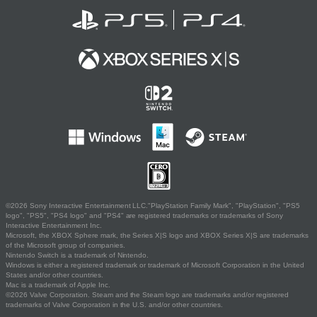
©2026 Sony Interactive Entertainment LLC."PlayStation Family Mark", "PlayStation", "PS5
logo", "PS5", "PS4 logo" and "PS4" are registered trademarks or trademarks of Sony
Interactive Entertainment Inc.
Microsoft, the XBOX Sphere mark, the Series X|S logo and XBOX Series X|S are trademarks
of the Microsoft group of companies.
Nintendo Switch is a trademark of Nintendo.
Windows is either a registered trademark or trademark of Microsoft Corporation in the United
States and/or other countries.
Mac is a trademark of Apple Inc.
©2026 Valve Corporation. Steam and the Steam logo are trademarks and/or registered
trademarks of Valve Corporation in the U.S. and/or other countries.