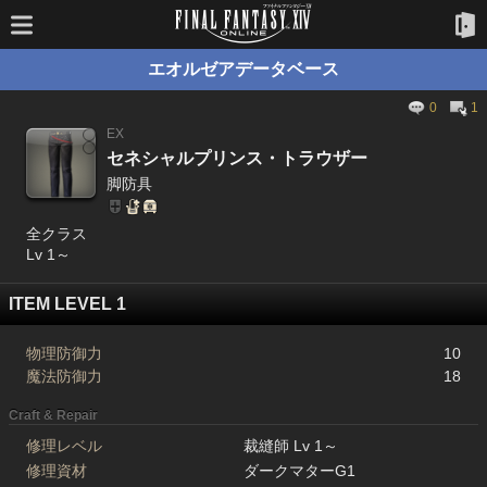
エオルゼアデータベース
0
1
EX
セネシャルプリンス・トラウザー
脚防具
全クラス
Lv 1～
ITEM LEVEL 1
物理防御力
10
魔法防御力
18
Craft & Repair
修理レベル
裁縫師 Lv 1～
修理資材
ダークマターG1