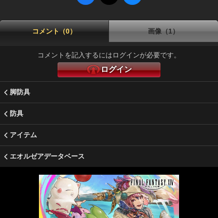
コメント（0）
画像（1）
コメントを記入するにはログインが必要です。
ログイン
脚防具
防具
アイテム
エオルゼアデータベース