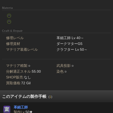
Materia
Craft & Repair
修理レベル
革細工師 Lv 40～
修理資材
ダークマターG5
マテリア装着レベル
クラフター Lv 50～
マテリア精製:
○
武具投影:
○
分解適正スキル:
55.00
染色:
○
SHOP販売:
なし
買取価格:
72 Gil
このアイテムの製作手帳
(
1
)
革細工師
製作Lv
50