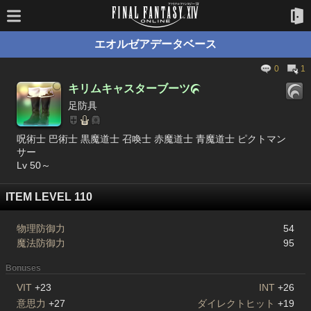
エオルゼアデータベース
0
1
キリムキャスターブーツ

足防具
呪術士 巴術士 黒魔道士 召喚士 赤魔道士 青魔道士 ピクトマン
サー
Lv 50～
ITEM LEVEL 110
物理防御力
54
魔法防御力
95
Bonuses
VIT
+23
INT
+26
意思力
+27
ダイレクトヒット
+19