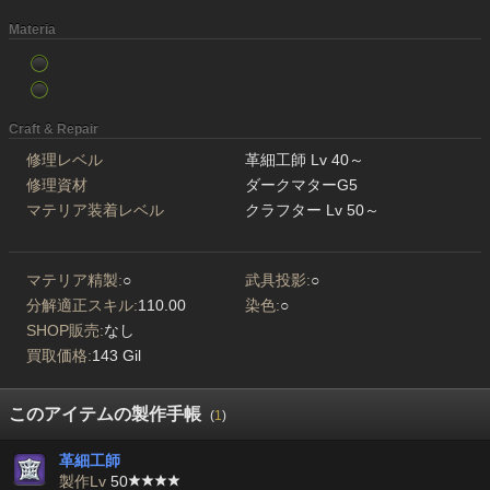
Materia
Craft & Repair
修理レベル
革細工師 Lv 40～
修理資材
ダークマターG5
マテリア装着レベル
クラフター Lv 50～
マテリア精製:
○
武具投影:
○
分解適正スキル:
110.00
染色:
○
SHOP販売:
なし
買取価格:
143 Gil
このアイテムの製作手帳
(
1
)
革細工師
製作Lv
50