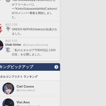
がフリーカンパニ
ー"KiminiSukuwaretaHibi(Carbuncl
e)"のメンバー募集を開始しまし
た。
本日 3:26
GREEN NERVE(Hades)が結成され
ました。
本日 3:25
Utuki Airine
Gungnir [Elemental]
「私のエオルゼアTODO日記 1343
日目」を公開しました。
キングピックアップ
タルコンフリクト ランキング
Ciel Cocco
Anima [Mana]
Vivi Ann