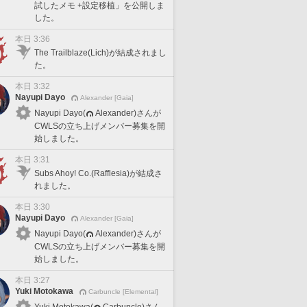
試したメモ +設定移植」を公開しま
した。
本日 3:36
The Trailblaze(Lich)が結成されまし
た。
本日 3:32
Nayupi Dayo
Alexander [Gaia]
Nayupi Dayo(
Alexander)さんが
CWLSの立ち上げメンバー募集を開
始しました。
本日 3:31
Subs Ahoy! Co.(Rafflesia)が結成さ
れました。
本日 3:30
Nayupi Dayo
Alexander [Gaia]
Nayupi Dayo(
Alexander)さんが
CWLSの立ち上げメンバー募集を開
始しました。
本日 3:27
Yuki Motokawa
Carbuncle [Elemental]
Yuki Motokawa(
Carbuncle)さん