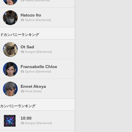
Kujata [Elemental]
Hatozo Ito
Typhon [Elemental]
ドカンパニーランキング
Ot Sad
Gungnir [Elemental]
Fransabelle Chloe
Typhon [Elemental]
Ennet Akoya
Fenrir [Gaia]
カンパニーランキング
10:00
Gungnir [Elemental]