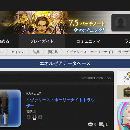
始める
プレイガイド
コミュニティ
ラ
ス
アイテム
防具
脚防具
イヴァリース・ホーリーナイトトラウザ
エオルゼアデータベース
Version:Patch 7.55
RARE
EX
イヴァリース・ホーリーナイトトラウ
ザー
脚防具
0
1