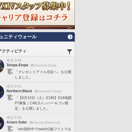
ュニティウォール
アクティビティ
本日 3:44
Tetopa Etopa
Durandal [Gaia]
「クレセントアイル北征へ」を公開
しました。
本日 3:41
Northern Black
Alexander [Gaia]
「【8月15日（土）/21時】G18地図
PT募集｜CWLSメンバー＆フレ限
定」を公開しました。
本日 3:38
Arturo Soler
Garuda [Elemental]
「win契約中でswitch2版フリトラを