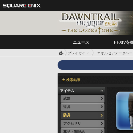
ニュース
FFXIVを
プレイガイド
エオルゼアデータベー
検索結果
アイテム
武器
道具
防具
アクセサリ
薬品・調理品