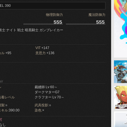
EL 390
物理防御力
魔法防御力
555
555
術士 ナイト 戦士 暗黒騎士 ガンブレイカー
VIT
+147
カル
+95
意思力
+136
ir
ル
裁縫師 Lv 60～
ダークマターG7
装着レベル
クラフター Lv 70～
製:
○
武具投影:
○
キル:
390.00
染色:
×
可
なし