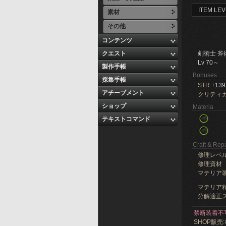
ITEM LEV
素材
その他
コンテンツ
クエスト
剣術士 斧
Lv 70～
製作手帳
Bonuses
採集手帳
STR
+139
アチーブメント
クリティ
ショップ
Materia
テキストコマンド
Craft & Repa
修理レベ
修理資材
マテリア
マテリア精
分解適正ス
禁断装着不
SHOP販売: