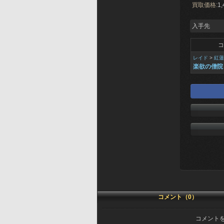
買取価格:
1,
入手先
コ
レイド
>
紅蓮
楽欲の僧院
コメント（0）
コメント