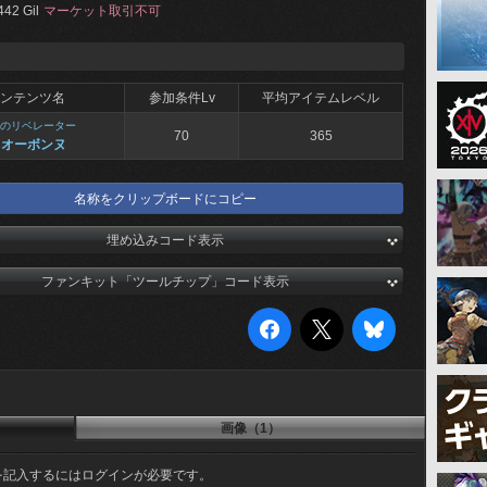
442 Gil
マーケット取引不可
ンテンツ名
参加条件Lv
平均アイテムレベル
のリベレーター
70
365
 オーボンヌ
名称をクリップボードにコピー
埋め込みコード表示
ファンキット「ツールチップ」コード表示
画像（1）
を記入するにはログインが必要です。