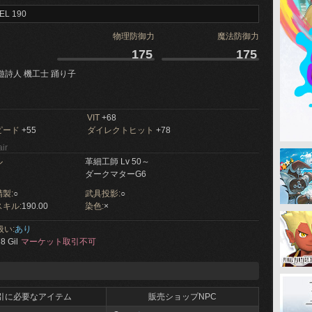
EL 190
物理防御力
魔法防御力
175
175
遊詩人 機工士 踊り子
VIT
+68
ピード
+55
ダイレクトヒット
+78
ir
ル
革細工師 Lv 50～
ダークマターG6
製:
○
武具投影:
○
キル:
190.00
染色:
×
扱い:
あり
8 Gil
マーケット取引不可
引に必要なアイテム
販売ショップNPC