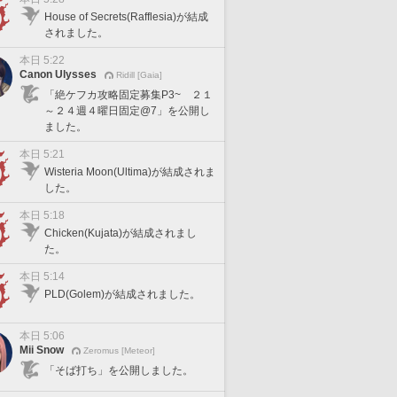
House of Secrets(Rafflesia)が結成
されました。
本日 5:22
Canon Ulysses
Ridill [Gaia]
「絶ケフカ攻略固定募集P3~ ２１
～２４週４曜日固定@7」を公開し
ました。
本日 5:21
Wisteria Moon(Ultima)が結成されま
した。
本日 5:18
Chicken(Kujata)が結成されまし
た。
本日 5:14
PLD(Golem)が結成されました。
本日 5:06
Mii Snow
Zeromus [Meteor]
「そば打ち」を公開しました。