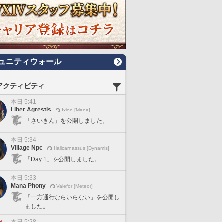
ュニティウォール
アクティビティ
本日 5:41
Liber Agrestis
Ixion [Mana]
「さいきん」を公開しました。
本日 5:34
Village Npc
Halicarnassus [Dynamis]
「Day 1」を公開しました。
本日 5:33
Mana Phony
Valefor [Meteor]
「一方通行ならいらない」を公開し
ました。
本日 5:28