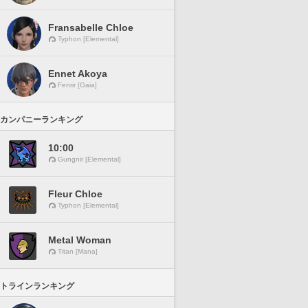
Fransabelle Chloe
Typhon [Elemental]
Ennet Akoya
Fenrir [Gaia]
カンパニーランキング
10:00
Gungnir [Elemental]
Fleur Chloe
Typhon [Elemental]
Metal Woman
Titan [Mana]
トラインランキング