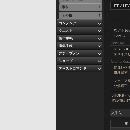
ITEM LEV
素材
その他
コンテンツ
クエスト
弓術士 吟
Lv 60～
製作手帳
Bonuses
採集手帳
DEX
+70
アチーブメント
スキルス
ショップ
Craft & Repa
修理レベ
テキストコマンド
修理資材
マテリア精
分解適正ス
SHOP取り
買取価格:
97
入手先
取