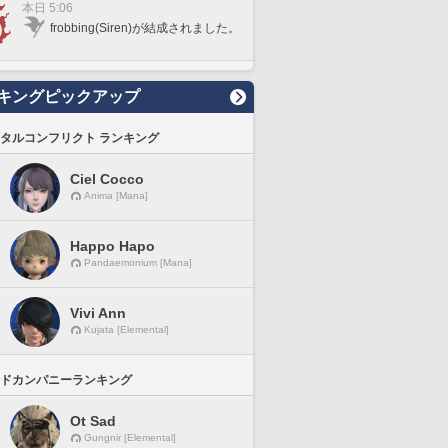
本日 5:06
frobbing(Siren)が結成されました。
キングピックアップ
タルコンフリクト ランキング
Ciel Cocco
Anima [Mana]
Happo Hapo
Pandaemonium [Mana]
Vivi Ann
Kujata [Elemental]
ドカンパニーランキング
Ot Sad
Gungnir [Elemental]