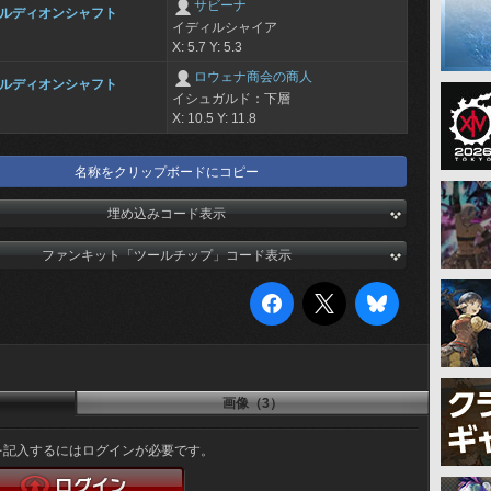
サビーナ
ルディオンシャフト
イディルシャイア
X: 5.7 Y: 5.3
ロウェナ商会の商人
ルディオンシャフト
イシュガルド：下層
X: 10.5 Y: 11.8
名称をクリップボードにコピー
埋め込みコード表示
ファンキット「ツールチップ」コード表示
画像（3）
を記入するにはログインが必要です。