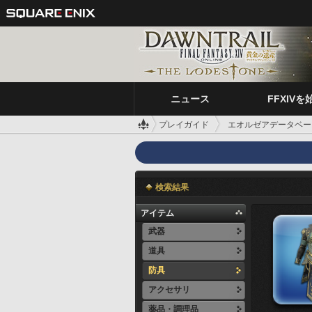
ニュース
FFXIVを
プレイガイド
エオルゼアデータベー
検索結果
アイテム
武器
道具
防具
アクセサリ
薬品・調理品