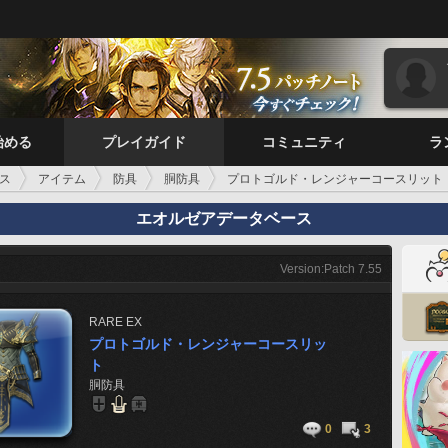
始める
プレイガイド
コミュニティ
ラ
ス
アイテム
防具
胴防具
プロトゴルド・レンジャーコースリット
エオルゼアデータベース
Version:Patch 7.55
RARE
EX
プロトゴルド・レンジャーコースリッ
ト
胴防具
0
3