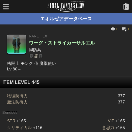
エオルゼアデータベース
0
1
RARE
EX
ワーグ・ストライカーサルエル
脚防具
格闘士 モンク 侍 魔獣使い
Lv 80～
ITEM LEVEL 445
物理防御力
377
魔法防御力
377
Bonuses
STR
+165
VIT
+165
クリティカル
+116
意思力
+165