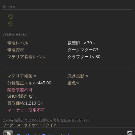
Materia
Craft & Repair
修理レベル
裁縫師 Lv 70～
修理資材
ダークマターG7
マテリア装着レベル
クラフター Lv 80～
マテリア精製:
○
武具投影:
○
分解適正スキル:
445.00
染色:
×
禁断装着不可
SHOP販売:
なし
買取価格:
1,219 Gil
マーケット取引不可
この装備品とまとめて幻影化が可能な組み合わせ（1）
ワーグ・ストライカー・アタイア