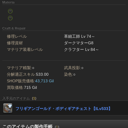
Materia
Craft & Repair
修理レベル
革細工師 Lv 74～
修理資材
ダークマターG8
マテリア装着レベル
クラフター Lv 84～
マテリア精製:
○
武具投影:
○
分解適正スキル:
533.00
染色:
○
SHOP販売価格:
43,713 Gil
買取価格:
715 Gil
入手元のアイテム
(
1
)
フリギアンゴールド・ボディギアチェスト【ILv533】
このアイテムの製作手帳
(
1
)