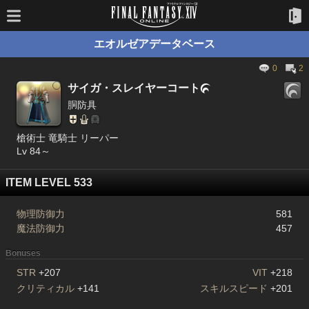
エオルゼアデータベース
0
2
サイガ・スレイヤーコート

胴防具
槍術士 竜騎士 リーパー
Lv 84～
ITEM LEVEL 533
物理防御力
581
魔法防御力
457
Bonuses
STR
+207
VIT
+218
クリティカル
+141
スキルスピード
+201