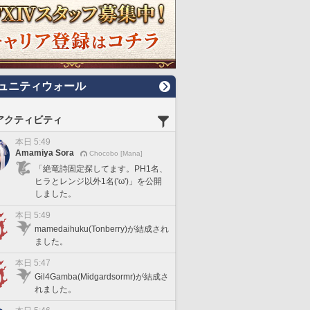
ュニティウォール
アクティビティ
本日 5:49
Amamiya Sora
Chocobo [Mana]
「絶竜詩固定探してます。PH1名、
ヒラとレンジ以外1名('ω')」を公開
しました。
本日 5:49
mamedaihuku(Tonberry)が結成され
ました。
本日 5:47
Gil4Gamba(Midgardsormr)が結成さ
れました。