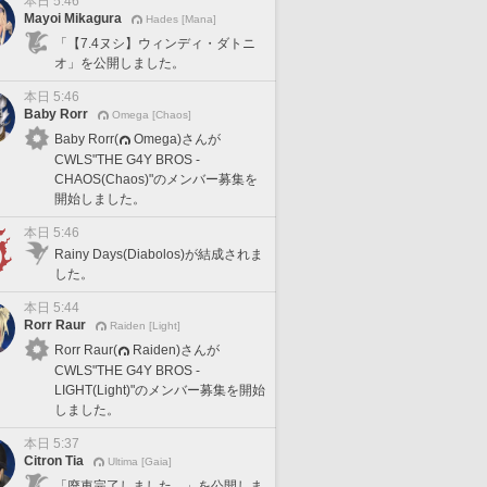
本日 5:46
Mayoi Mikagura
Hades [Mana]
「【7.4ヌシ】ウィンディ・ダトニ
オ」を公開しました。
本日 5:46
Baby Rorr
Omega [Chaos]
Baby Rorr(
Omega)さんが
CWLS"THE G4Y BROS -
CHAOS(Chaos)"のメンバー募集を
開始しました。
本日 5:46
Rainy Days(Diabolos)が結成されま
した。
本日 5:44
Rorr Raur
Raiden [Light]
Rorr Raur(
Raiden)さんが
CWLS"THE G4Y BROS -
LIGHT(Light)"のメンバー募集を開始
しました。
本日 5:37
Citron Tia
Ultima [Gaia]
「廃車完了しました。」を公開しま