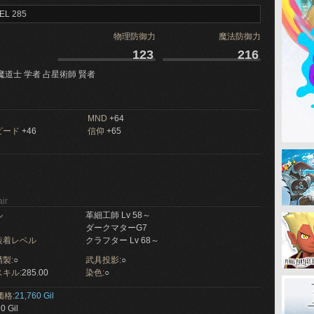
EL 285
物理防御力
魔法防御力
123
216
魔道士 学者 占星術師 賢者
MND
+64
ピード
+46
信仰
+65
ir
ル
革細工師 Lv 58～
ダークマターG7
装着レベル
クラフター Lv 68～
製:
○
武具投影:
○
キル:
285.00
染色:
○
価格:
21,760 Gil
0 Gil