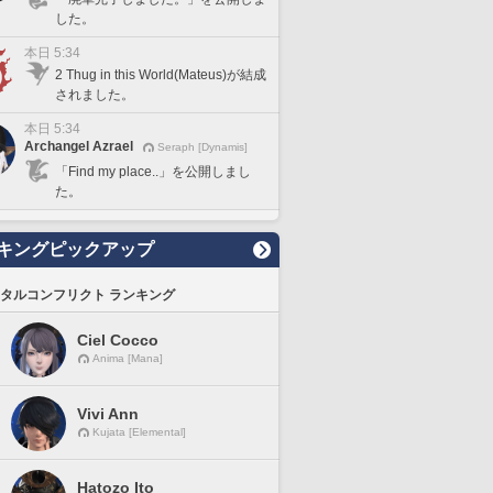
した。
本日 5:34
2 Thug in this World(Mateus)が結成
されました。
本日 5:34
Archangel Azrael
Seraph [Dynamis]
「Find my place..」を公開しまし
た。
キングピックアップ
タルコンフリクト ランキング
Ciel Cocco
Anima [Mana]
Vivi Ann
Kujata [Elemental]
Hatozo Ito