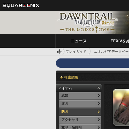
ニュース
FFXIVを
プレイガイド
エオルゼアデータベー
検索結果
アイテム
武器
道具
防具
アクセサリ
薬品・調理品