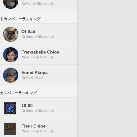
Typhon [Elemental]
ドカンパニーランキング
Ot Sad
Gungnir [Elemental]
Fransabelle Chloe
Typhon [Elemental]
Ennet Akoya
Fenrir [Gaia]
カンパニーランキング
10:00
Gungnir [Elemental]
Fleur Chloe
Typhon [Elemental]