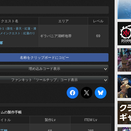
クエスト名
エリア
レベル
ト1（新生・蒼天・紅蓮・漆
メインクエスト：紅蓮のリ
ギラバニア湖畔地帯
69
軍
名称をクリップボードにコピー
埋め込みコード表示
ファンキット「ツールチップ」コード表示
テムの製作手帳
タイトル
製作Lv
ITEM Lv