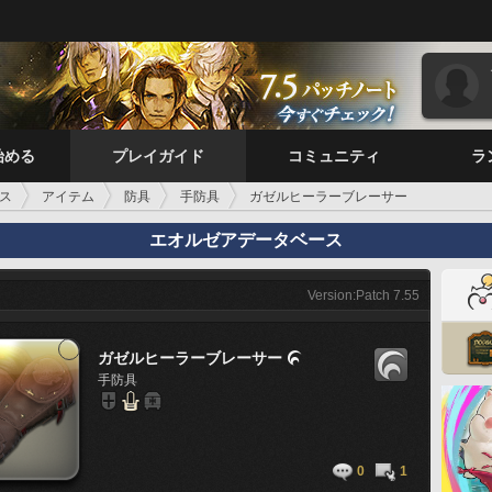
始める
プレイガイド
コミュニティ
ラ
ス
アイテム
防具
手防具
ガゼルヒーラーブレーサー
エオルゼアデータベース
Version:Patch 7.55
ガゼルヒーラーブレーサー

手防具
0
1