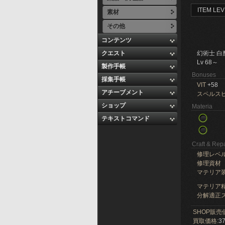
ITEM LEV
素材
その他
コンテンツ
クエスト
幻術士 白
Lv 68～
製作手帳
Bonuses
採集手帳
VIT
+58
アチーブメント
スペルス
ショップ
Materia
テキストコマンド
Craft & Repa
修理レベ
修理資材
マテリア
マテリア精
分解適正ス
SHOP販売
買取価格:
37