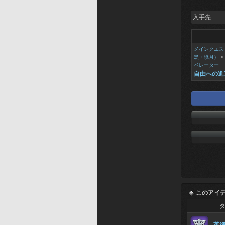
入手先
メインクエス
黒・暁月）
>
ベレーター
自由への進
このアイ