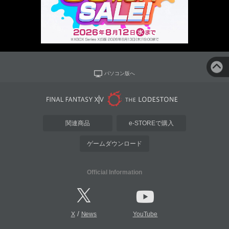
パソコン版へ
関連商品
e-STOREで購入
ゲームダウンロード
Official Information
/
X
News
YouTube