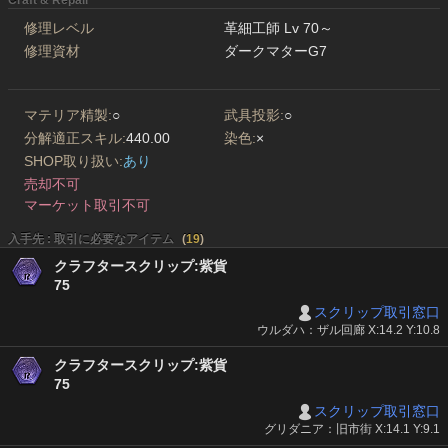
Craft & Repair
修理レベル
革細工師 Lv 70～
修理資材
ダークマターG7
マテリア精製:
○
武具投影:
○
分解適正スキル:
440.00
染色:
×
SHOP取り扱い:
あり
売却不可
マーケット取引不可
入手先 : 取引に必要なアイテム
(
19
)
クラフタースクリップ:紫貨
75
スクリップ取引窓口
ウルダハ：ザル回廊 X:14.2 Y:10.8
クラフタースクリップ:紫貨
75
スクリップ取引窓口
グリダニア：旧市街 X:14.1 Y:9.1