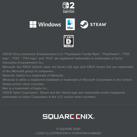
©2026 Sony Interactive Entertainment LLC."PlayStation Family Mark", "PlayStation", "PS5
logo", "PS5", "PS4 logo" and "PS4" are registered trademarks or trademarks of Sony
Interactive Entertainment Inc.
Microsoft, the XBOX Sphere mark, the Series X|S logo and XBOX Series X|S are trademarks
of the Microsoft group of companies.
Nintendo Switch is a trademark of Nintendo.
Windows is either a registered trademark or trademark of Microsoft Corporation in the United
States and/or other countries.
Mac is a trademark of Apple Inc.
©2026 Valve Corporation. Steam and the Steam logo are trademarks and/or registered
trademarks of Valve Corporation in the U.S. and/or other countries.
© SQUARE ENIX
LOGO ILLUSTRATION:© YOSHITAKA AMANO