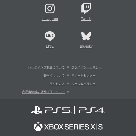
Instagram
Twitch
LINE
Bluesky
レーティング制度について
プライバシーポリシー
著作権について
サポートセンター
ライセンス
ルール＆ポリシー
利用者情報の外部送信について