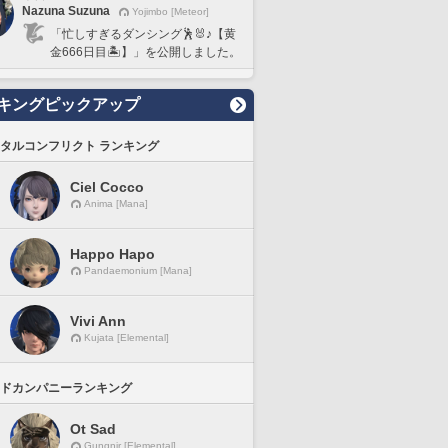
Nazuna Suzuna
Yojimbo [Meteor]
「忙しすぎるダンシング🕺🐰♪【黄
金666日目🏝️】」を公開しました。
キングピックアップ
タルコンフリクト ランキング
Ciel Cocco
Anima [Mana]
Happo Hapo
Pandaemonium [Mana]
Vivi Ann
Kujata [Elemental]
ドカンパニーランキング
Ot Sad
Gungnir [Elemental]