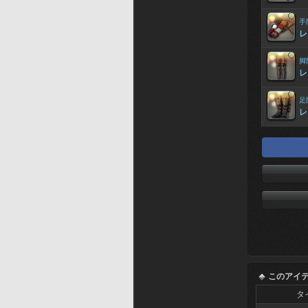
手
レ
脚
レ
足
レ
このアイ
タ