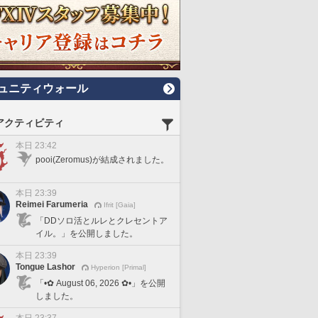
ュニティウォール
アクティビティ
本日 23:42
pooi(Zeromus)が結成されました。
本日 23:39
Reimei Farumeria
Ifrit [Gaia]
「DDソロ活とルレとクレセントア
イル。」を公開しました。
本日 23:39
Tongue Lashor
Hyperion [Primal]
「•✿ August 06, 2026 ✿•」を公開
しました。