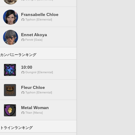
Fransabelle Chloe
Typhon [Elemental]
Ennet Akoya
Fenrir [Gaia]
カンパニーランキング
10:00
Gungnir [Elemental]
Fleur Chloe
Typhon [Elemental]
Metal Woman
Titan [Mana]
トラインランキング