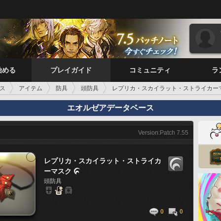
始める
プレイガイド
コミュニティ
ラ
ス
アイテム
防具
頭防具
レプリカ・スカイラット・ストライカー
エオルゼアデータベース
Version:Patch 7.55
レプリカ・スカイラット・ストライカ
ーマスク

頭防具
0
0