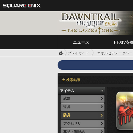
ニュース
FFXIVを
プレイガイド
エオルゼアデータベー
検索結果
アイテム
武器
道具
防具
アクセサリ
薬品・調理品