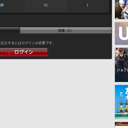
冑師
61
1
画像（0）
を記入するにはログインが必要です。