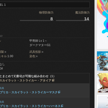
EL 1
物理防御力
魔法防御力
8
14
ir
ル
甲冑師 Lv 1～
ダークマターG1
製:
○
武具投影:
○
キル:
1.00
染色:
○
なし
Gil
とまとめて幻影化が可能な組み合わせ（1）
スカイラット・ストライカー・アタイア

防具
プリカ・スカイラット・ストライカーマスク

防具
プリカ・スカイラット・ストライカーハーネス
