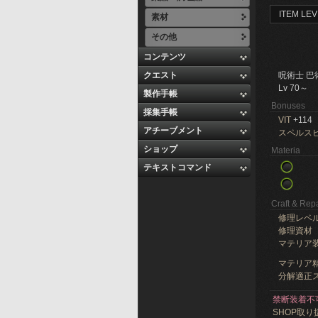
ITEM LEV
素材
その他
コンテンツ
クエスト
呪術士 巴
Lv 70～
製作手帳
Bonuses
採集手帳
VIT
+114
アチーブメント
スペルス
ショップ
Materia
テキストコマンド
Craft & Repa
修理レベ
修理資材
マテリア
マテリア精
分解適正ス
禁断装着不
SHOP取り