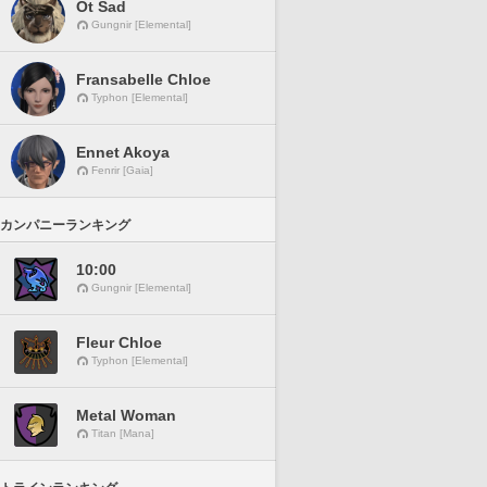
Ot Sad
Gungnir [Elemental]
Fransabelle Chloe
Typhon [Elemental]
Ennet Akoya
Fenrir [Gaia]
カンパニーランキング
10:00
Gungnir [Elemental]
Fleur Chloe
Typhon [Elemental]
Metal Woman
Titan [Mana]