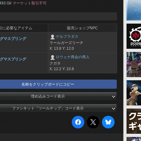
493 Gil
マーケット取引不可
引に必要なアイテム
販売ショップNPC
ゲルフラダス
グマスプリング
ラールガーズリーチ
X: 13.8 Y: 12.0
ロウェナ商会の商人
グマスプリング
クガネ
X: 12.2 Y: 10.8
名称をクリップボードにコピー
埋め込みコード表示
ファンキット「ツールチップ」コード表示