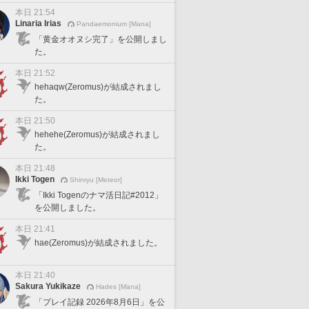
本日 21:54
Linaria Irias
Pandaemonium [Mana]
「黄金オオヌシ完了」を公開しまし
た。
本日 21:52
hehaqw(Zeromus)が結成されまし
た。
本日 21:50
hehehe(Zeromus)が結成されまし
た。
本日 21:48
Ikki Togen
Shinryu [Meteor]
「Ikki Togenのナマ活日記#2012」
を公開しました。
本日 21:41
hae(Zeromus)が結成されました。
本日 21:40
Sakura Yukikaze
Hades [Mana]
「プレイ記録 2026年8月6日」を公