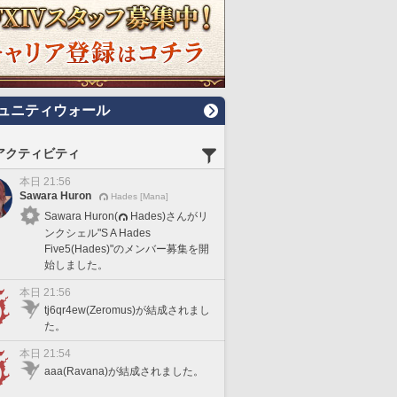
ュニティウォール
アクティビティ
本日 21:56
Sawara Huron
Hades [Mana]
Sawara Huron(
Hades)さんがリ
ンクシェル"S A Hades
Five5(Hades)"のメンバー募集を開
始しました。
本日 21:56
tj6qr4ew(Zeromus)が結成されまし
た。
本日 21:54
aaa(Ravana)が結成されました。