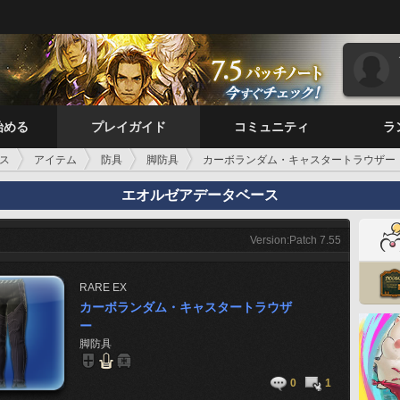
始める
プレイガイド
コミュニティ
ラ
ス
アイテム
防具
脚防具
カーボランダム・キャスタートラウザー
エオルゼアデータベース
Version:Patch 7.55
RARE
EX
カーボランダム・キャスタートラウザ
ー
脚防具
0
1