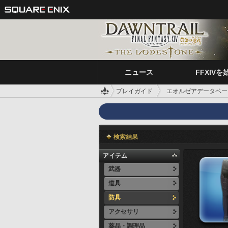
ニュース
FFXIVを
プレイガイド
エオルゼアデータベー
検索結果
アイテム
武器
道具
防具
アクセサリ
薬品・調理品