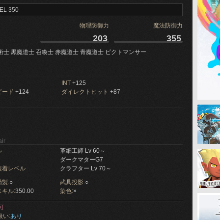
EL 350
物理防御力
魔法防御力
203
355
術士 黒魔道士 召喚士 赤魔道士 青魔道士 ピクトマンサー
INT
+125
ピード
+124
ダイレクトヒット
+87
ir
ル
革細工師 Lv 60～
ダークマターG7
装着レベル
クラフター Lv 70～
製:
○
武具投影:
○
キル:
350.00
染色:
×
可
扱い:
あり