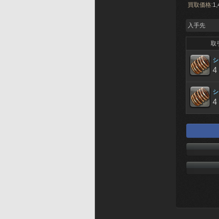
買取価格:
1,
入手先
取
シ
4
シ
4