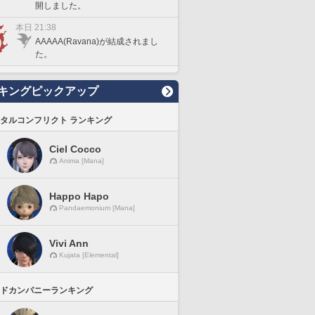
開しました。
本日 21:38
AAAAA(Ravana)が結成されまし
た。
キングピックアップ
タルコンフリクト ランキング
Ciel Cocco
Anima [Mana]
Happo Hapo
Pandaemonium [Mana]
Vivi Ann
Kujata [Elemental]
ドカンパニーランキング