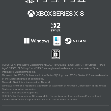
©2026 Sony Interactive Entertainment LLC."PlayStation Family Mark", "PlayStation", "PS5
logo", "PS5", "PS4 logo" and "PS4" are registered trademarks or trademarks of Sony
Interactive Entertainment Inc.
Microsoft, the XBOX Sphere mark, the Series X|S logo and XBOX Series X|S are trademarks
of the Microsoft group of companies.
Nintendo Switch is a trademark of Nintendo.
Windows is either a registered trademark or trademark of Microsoft Corporation in the United
States and/or other countries.
Mac is a trademark of Apple Inc.
©2026 Valve Corporation. Steam and the Steam logo are trademarks and/or registered
trademarks of Valve Corporation in the U.S. and/or other countries.