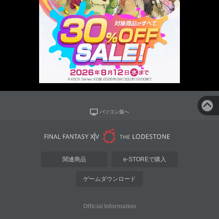
パソコン版へ
関連商品
e-STOREで購入
ゲームダウンロード
Official Information