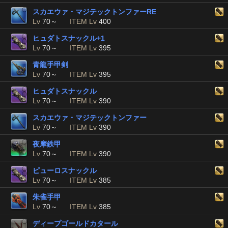
スカエウァ・マジテックトンファーRE
Lv
70～
ITEM Lv
400
ヒュダトスナックル+1
Lv
70～
ITEM Lv
395
青龍手甲剣
Lv
70～
ITEM Lv
395
ヒュダトスナックル
Lv
70～
ITEM Lv
390
スカエウァ・マジテックトンファー
Lv
70～
ITEM Lv
390
夜摩鉄甲
Lv
70～
ITEM Lv
390
ピューロスナックル
Lv
70～
ITEM Lv
385
朱雀手甲
Lv
70～
ITEM Lv
385
ディープゴールドカタール