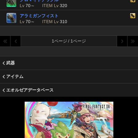
Lv
70～
ITEM Lv
320
アラミガンフィスト
Lv
70～
ITEM Lv
310
1ページ / 1ページ
武器
アイテム
エオルゼアデータベース