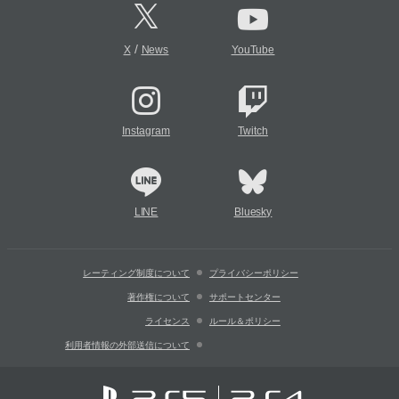
/
X
News
YouTube
Instagram
Twitch
LINE
Bluesky
レーティング制度について
プライバシーポリシー
著作権について
サポートセンター
ライセンス
ルール＆ポリシー
利用者情報の外部送信について