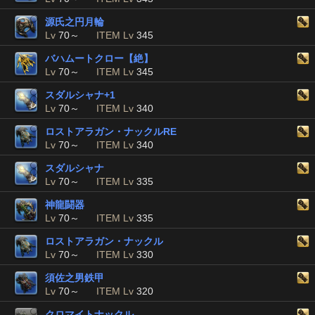
源氏之円月輪
Lv
70～
ITEM Lv
345
バハムートクロー【絶】
Lv
70～
ITEM Lv
345
スダルシャナ+1
Lv
70～
ITEM Lv
340
ロストアラガン・ナックルRE
Lv
70～
ITEM Lv
340
スダルシャナ
Lv
70～
ITEM Lv
335
神龍闘器
Lv
70～
ITEM Lv
335
ロストアラガン・ナックル
Lv
70～
ITEM Lv
330
須佐之男鉄甲
Lv
70～
ITEM Lv
320
クロマイトナックル