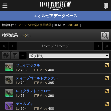
エオルゼアデータベース
検索条件：|
アイテム>武器>格闘武器
| ITEM Lv ：
301-400
|
検索結果
（
40
件）
1ページ / 1ページ
フェイナックル
Lv
73～
ITEM Lv
400
ディープゴールドナックル
Lv
72～
ITEM Lv
395
レイクランド・クロー
Lv
71～
ITEM Lv
390
デゥムズィ
Lv
70～
ITEM Lv
400