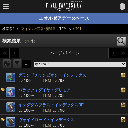
エオルゼアデータベース
検索条件：|
アイテム>武器>魔道書
| ITEM Lv ：
701-*
|
検索結果
（
30
件）
1ページ / 1ページ
グランドチャンピオン・インデックス
Lv
100～
ITEM Lv
795
パラッツォダイヤ・グリモア
Lv
100～
ITEM Lv
795
キングダムブラス・インデックスRE
Lv
100～
ITEM Lv
790
ヴォイドロード・インデックス
Lv
100～
ITEM Lv
785