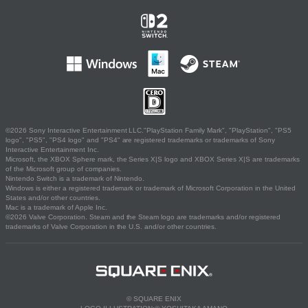
©2026 Sony Interactive Entertainment LLC."PlayStation Family Mark", "PlayStation", "PS5
logo", "PS5", "PS4 logo" and "PS4" are registered trademarks or trademarks of Sony
Interactive Entertainment Inc.
Microsoft, the XBOX Sphere mark, the Series X|S logo and XBOX Series X|S are trademarks
of the Microsoft group of companies.
Nintendo Switch is a trademark of Nintendo.
Windows is either a registered trademark or trademark of Microsoft Corporation in the United
States and/or other countries.
Mac is a trademark of Apple Inc.
©2026 Valve Corporation. Steam and the Steam logo are trademarks and/or registered
trademarks of Valve Corporation in the U.S. and/or other countries.
© SQUARE ENIX