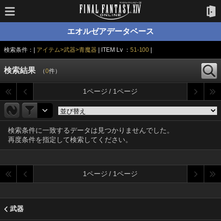
エオルゼアデータベース
検索条件：|
アイテム>武器>青魔器
| ITEM Lv ：
51-100
|
検索結果
（
0
件）
1ページ / 1ページ
検索条件に一致するデータは見つかりませんでした。
再度条件を指定して検索してください。
1ページ / 1ページ
武器