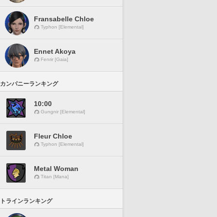
Fransabelle Chloe
Typhon [Elemental]
Ennet Akoya
Fenrir [Gaia]
カンパニーランキング
10:00
Gungnir [Elemental]
Fleur Chloe
Typhon [Elemental]
Metal Woman
Titan [Mana]
トラインランキング