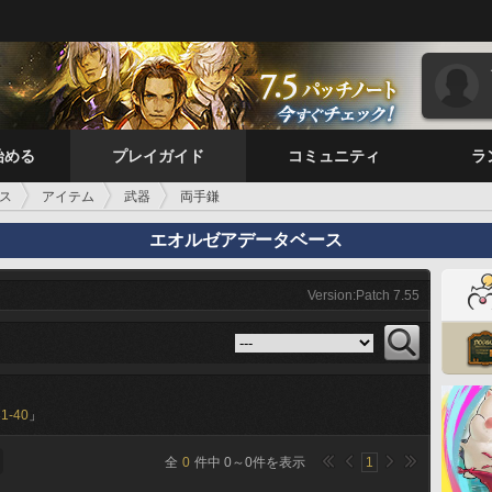
始める
プレイガイド
コミュニティ
ラ
ス
アイテム
武器
両手鎌
エオルゼアデータベース
Version:Patch 7.55
31-40
」
全
0
件中
0
～
0
件を表示
1