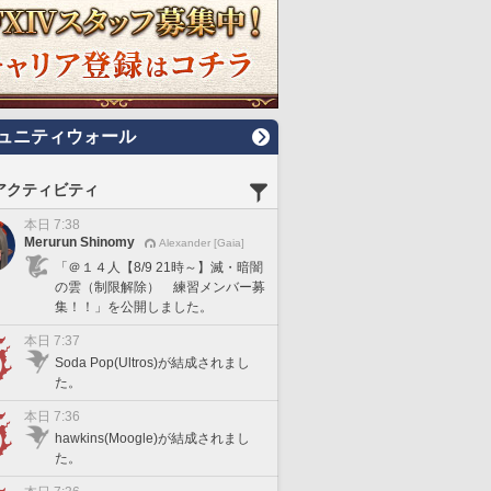
ュニティウォール
アクティビティ
本日 7:38
Merurun Shinomy
Alexander [Gaia]
「＠１４人【8/9 21時～】滅・暗闇
の雲（制限解除） 練習メンバー募
集！！」を公開しました。
本日 7:37
Soda Pop(Ultros)が結成されまし
た。
本日 7:36
hawkins(Moogle)が結成されまし
た。