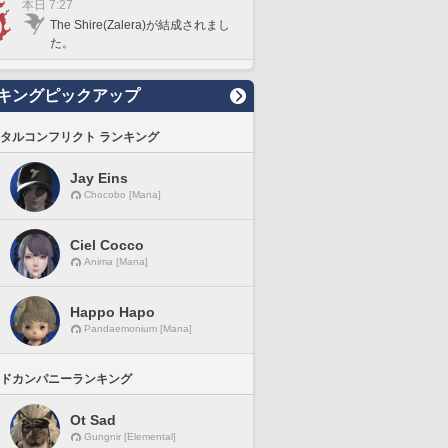
本日 7:27
The Shire(Zalera)が結成されまし
た。
キングピックアップ
タルコンフリクト ランキング
Jay Eins
Chocobo [Mana]
Ciel Cocco
Anima [Mana]
Happo Hapo
Pandaemonium [Mana]
ドカンパニーランキング
Ot Sad
Gungnir [Elemental]