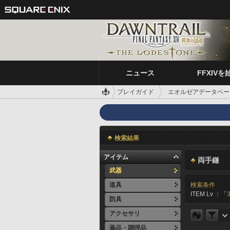
ニュース
FFXIVを
プレイガイド
エオルゼアデータベー
検索結果
アイテム
両手鎌
武器
道具
検索条件
ITEM Lv ：「
防具
アクセサリ
薬品・調理品