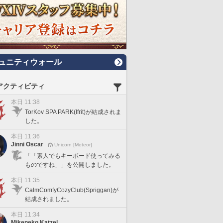
ュニティウォール
アクティビティ
本日 11:38
TorKov SPA PARK(Ifrit)が結成されま
した。
本日 11:36
Jinni Oscar
Unicorn [Meteor]
「「素人でもキーボード使ってみる
ものですね」」を公開しました。
本日 11:35
CalmComfyCozyClub(Spriggan)が
結成されました。
本日 11:34
Mikeneko Katzel