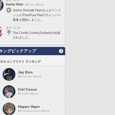
本日 11:07
Sasha Shan
Titan [Mana]
Sasha Shan(
Titan)さんがリンク
シェル"PiyoPiyo(Titan)"のメンバー
募集を開始しました。
本日 11:06
The Comfy Corner(Zodiark)が結成
されました。
キングピックアップ
タルコンフリクト ランキング
Jay Eins
Chocobo [Mana]
Ciel Cocco
Anima [Mana]
Happo Hapo
Pandaemonium [Mana]