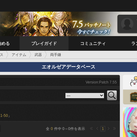
始める
プレイガイド
コミュニティ
ラ
ス
アイテム
武器
両手鎌
エオルゼアデータベース
Version:Patch 7.55
41-50
」
全
0
件中
0
～
0
件を表示
1