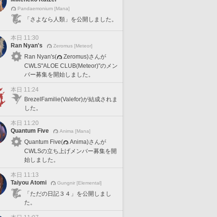
Pandaemonium [Mana]
「さよなら人類」を公開しました。
本日 11:30
Ran Nyan's
Zeromus [Meteor]
Ran Nyan's(
Zeromus)さんが
CWLS"ALOE CLUB(Meteor)"のメン
バー募集を開始しました。
本日 11:24
BrezelFamilie(Valefor)が結成されま
した。
本日 11:20
Quantum Five
Anima [Mana]
Quantum Five(
Anima)さんが
CWLSの立ち上げメンバー募集を開
始しました。
本日 11:13
Taiyou Atomi
Gungnir [Elemental]
「ただの日記３４」を公開しまし
た。