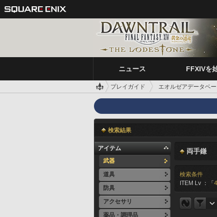
ニュース
FFXIVを
プレイガイド
エオルゼアデータベー
検索結果
アイテム
両手鎌
武器
道具
検索条件
ITEM Lv ：「
防具
アクセサリ
薬品・調理品