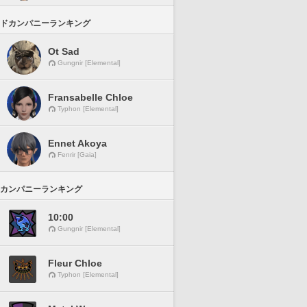
ドカンパニーランキング
Ot Sad
Gungnir [Elemental]
Fransabelle Chloe
Typhon [Elemental]
Ennet Akoya
Fenrir [Gaia]
カンパニーランキング
10:00
Gungnir [Elemental]
Fleur Chloe
Typhon [Elemental]