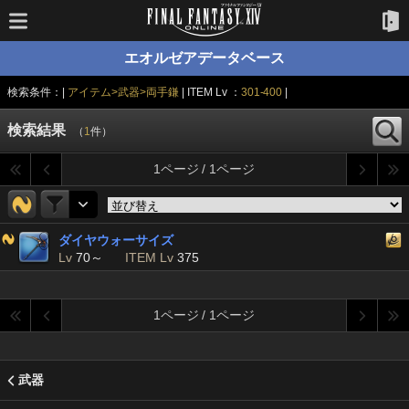
エオルゼアデータベース
検索条件：|
アイテム>武器>両手鎌
| ITEM Lv ：
301-400
|
検索結果
（
1
件）
1ページ / 1ページ
ダイヤウォーサイズ
Lv
70～
ITEM Lv
375
1ページ / 1ページ
武器