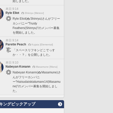
始しました。
本日 9:14
Ryle Eliot
Shinryu [Meteor]
Ryle Eliot(
Shinryu)さんがフリー
カンパニー"Trusty
Feathers(Shinryu)"のメンバー募集
を開始しました。
本日 9:14
Parette Peach
Kujata [Elemental]
「スペースリフキンどこでっす
か・・？」を公開しました。
本日 9:10
Nabeyan Konann
Masamune [Mana]
Nabeyan Konann(
Masamune)さ
んがフリーカンパニ
ー"Haisudaiskiatumare14(Masamu
ne)"のメンバー募集を開始しまし
た。
キングピックアップ