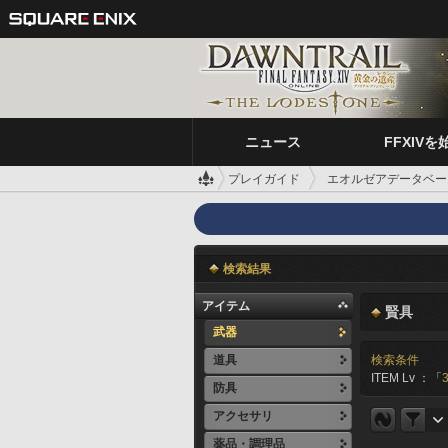
ニュース
FFXIVを
プレイガイド
エオルゼアデータベー
検索結果
アイテム
賢具
武器
道具
検索条件
ITEM Lv ：「
防具
アクセサリ
薬品・調理品