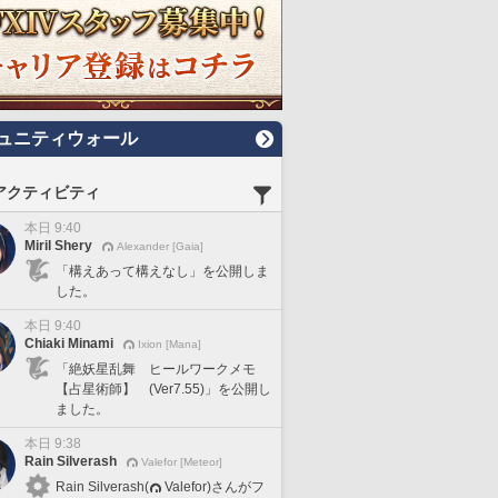
ュニティウォール
アクティビティ
本日 9:40
Miril Shery
Alexander [Gaia]
「構えあって構えなし」を公開しま
した。
本日 9:40
Chiaki Minami
Ixion [Mana]
「絶妖星乱舞 ヒールワークメモ
【占星術師】 (Ver7.55)」を公開し
ました。
本日 9:38
Rain Silverash
Valefor [Meteor]
Rain Silverash(
Valefor)さんがフ