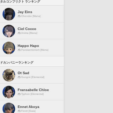
タルコンフリクト ランキング
Jay Eins
Chocobo [Mana]
Ciel Cocco
Anima [Mana]
Happo Hapo
Pandaemonium [Mana]
ドカンパニーランキング
Ot Sad
Gungnir [Elemental]
Fransabelle Chloe
Typhon [Elemental]
Ennet Akoya
Fenrir [Gaia]