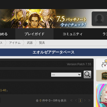
始める
プレイガイド
コミュニティ
ラ
ス
アイテム
武器
賢具
エオルゼアデータベース
Version:Patch 7.55
31-40
」
全
0
件中
0
～
0
件を表示
1