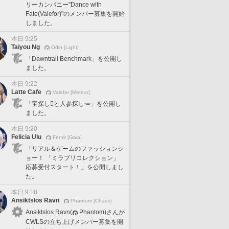
リーカンパニー"Dance with
Fate(Valefor)"のメンバー募集を開始
しました。
本日 9:25
Taiyou Ng
Odin [Light]
「Dawntrail Benchmark」を公開し
ました。
本日 9:22
Latte Cafe
Valefor [Meteor]
「宝探し🪎と人参探し🥕」を公開し
ました。
本日 9:20
Felicia Ulu
Fenrir [Gaia]
「リアル＆ゲームのファッションシ
ョー！ 「ミラプリコレクション」
応募受付スタート！」を公開しまし
た。
本日 9:18
Ansiktslos Ravn
Phantom [Chaos]
Ansiktslos Ravn(
Phantom)さんが
CWLSの立ち上げメンバー募集を開