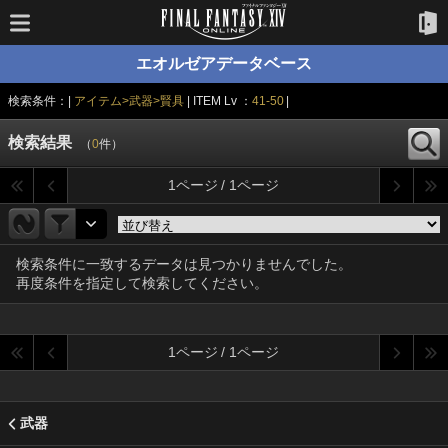
エオルゼアデータベース
検索条件：|
アイテム>武器>賢具
| ITEM Lv ：
41-50
|
検索結果
（
0
件）
1ページ / 1ページ
検索条件に一致するデータは見つかりませんでした。
再度条件を指定して検索してください。
1ページ / 1ページ
武器