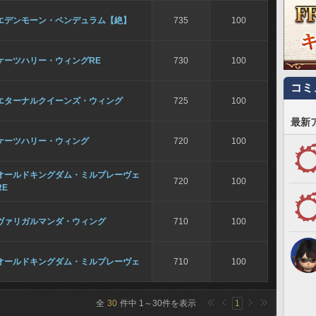
エデンモーン・ペンデュラム【絶】
735
100
ケーツハリー・ウィングRE
730
100
コミ
エターナルクイーンズ・ウィング
725
100
最新
ケーツハリー・ウィング
720
100
オールドキングダム・ミルプレーヴェ
720
100
RE
ヴァリガルマンダ・ウィング
710
100
オールドキングダム・ミルプレーヴェ
710
100
全
30
件中
1
～
30
件を表示
1