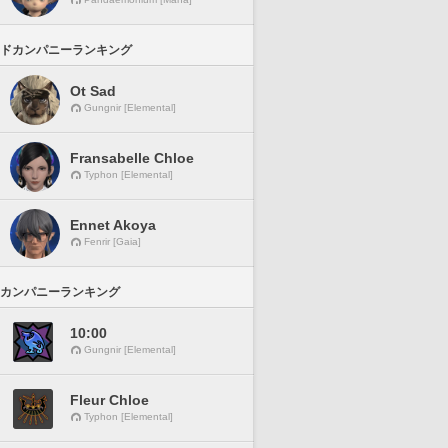
ドカンパニーランキング
Ot Sad
Gungnir [Elemental]
Fransabelle Chloe
Typhon [Elemental]
Ennet Akoya
Fenrir [Gaia]
カンパニーランキング
10:00
Gungnir [Elemental]
Fleur Chloe
Typhon [Elemental]