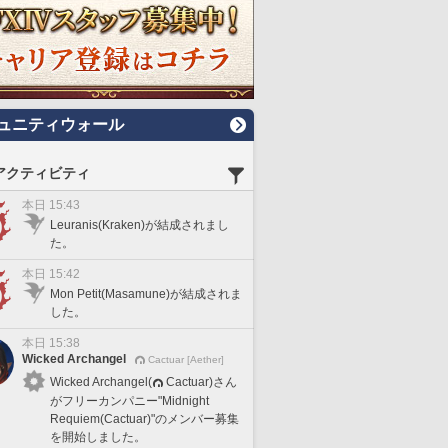
ュニティウォール
アクティビティ
本日 15:43
Leuranis(Kraken)が結成されまし
た。
本日 15:42
Mon Petit(Masamune)が結成されま
した。
本日 15:38
Wicked Archangel
Cactuar [Aether]
Wicked Archangel(
Cactuar)さん
がフリーカンパニー"Midnight
Requiem(Cactuar)"のメンバー募集
を開始しました。