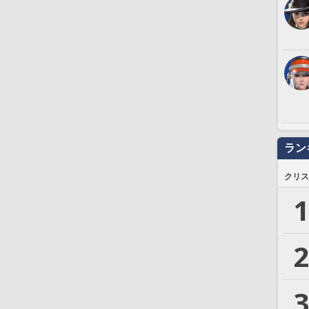
ラン
クリス
1
2
3