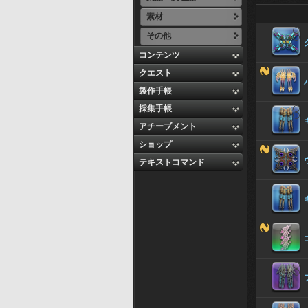
素材
その他
コンテンツ
クエスト
製作手帳
採集手帳
アチーブメント
ショップ
テキストコマンド