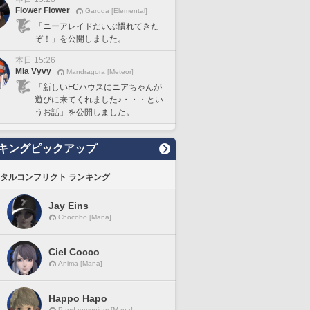
Flower Flower
Garuda [Elemental]
「ニーアレイドだいぶ慣れてきた
ぞ！」を公開しました。
本日 15:26
Mia Vyvy
Mandragora [Meteor]
「新しいFCハウスにニアちゃんが
遊びに来てくれました♪・・・とい
うお話」を公開しました。
キングピックアップ
タルコンフリクト ランキング
Jay Eins
Chocobo [Mana]
Ciel Cocco
Anima [Mana]
Happo Hapo
Pandaemonium [Mana]