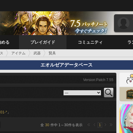
始める
プレイガイド
コミュニティ
ラ
ス
アイテム
武器
賢具
エオルゼアデータベース
Version:Patch 7.55
01-*
」
全
30
件中
1
～
30
件を表示
1