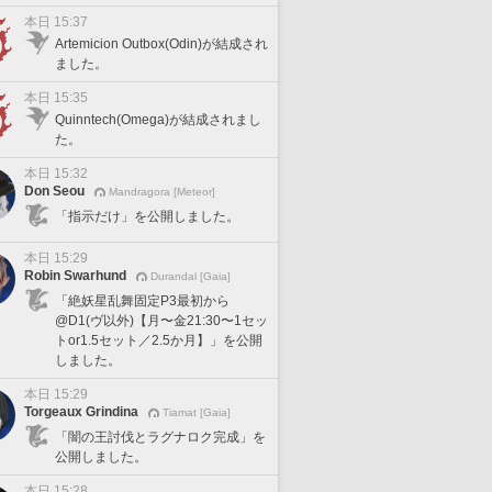
本日 15:37
Artemicion Outbox(Odin)が結成され
ました。
本日 15:35
Quinntech(Omega)が結成されまし
た。
本日 15:32
Don Seou
Mandragora [Meteor]
「指示だけ」を公開しました。
本日 15:29
Robin Swarhund
Durandal [Gaia]
「絶妖星乱舞固定P3最初から
@D1(ヴ以外)【月〜金21:30〜1セッ
トor1.5セット／2.5か月】」を公開
しました。
本日 15:29
Torgeaux Grindina
Tiamat [Gaia]
「闇の王討伐とラグナロク完成」を
公開しました。
本日 15:28