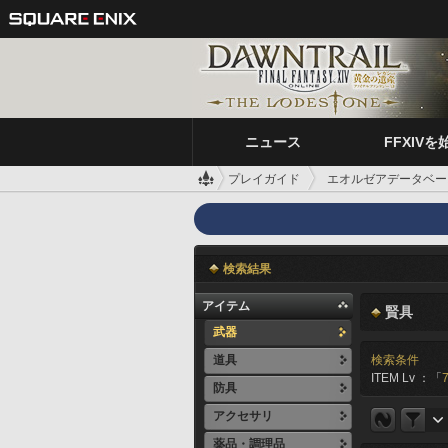
ニュース
FFXIVを
プレイガイド
エオルゼアデータベー
検索結果
アイテム
賢具
武器
道具
検索条件
ITEM Lv ：「
7
防具
アクセサリ
薬品・調理品