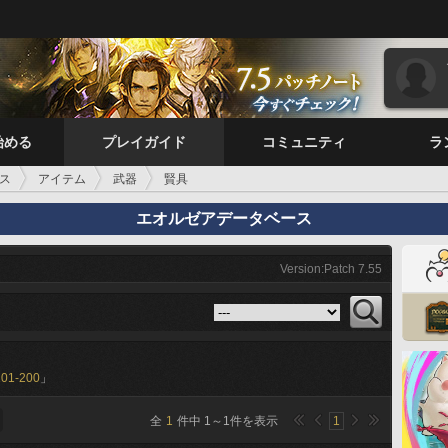
始める
プレイガイド
コミュニティ
ラ
ス
アイテム
武器
賢具
エオルゼアデータベース
Version:Patch 7.55
101-200
」
全
1
件中
1
～
1
件を表示
1