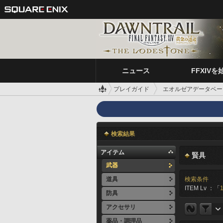
ニュース
FFXIVを
プレイガイド
エオルゼアデータベー
検索結果
アイテム
賢具
武器
道具
検索条件
ITEM Lv ：「
防具
アクセサリ
薬品・調理品