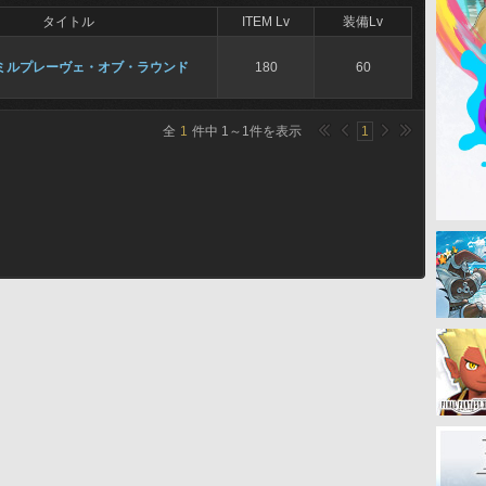
タイトル
ITEM Lv
装備Lv
ミルプレーヴェ・オブ・ラウンド
180
60
全
1
件中
1
～
1
件を表示
1