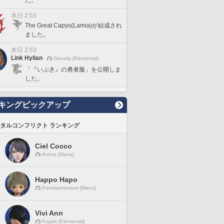
た。
本日 2:53
The Great Capys(Lamia)が結成され
ました。
本日 2:53
Link Hylian
Garuda [Elemental]
「『いぶき』の勇者服」を公開しま
した。
キングピックアップ
タルコンフリクト ランキング
Ciel Cocco
Anima [Mana]
Happo Hapo
Pandaemonium [Mana]
Vivi Ann
Kujata [Elemental]