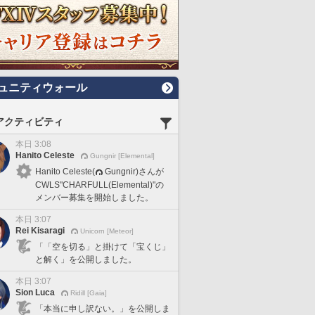
ュニティウォール
アクティビティ
本日 3:08
Hanito Celeste
Gungnir [Elemental]
Hanito Celeste(
Gungnir)さんが
CWLS"CHARFULL(Elemental)"の
メンバー募集を開始しました。
本日 3:07
Rei Kisaragi
Unicorn [Meteor]
「「空を切る」と掛けて「宝くじ」
と解く」を公開しました。
本日 3:07
Sion Luca
Ridill [Gaia]
「本当に申し訳ない。」を公開しま