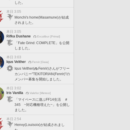
した。
本日 3:05
Monchi's home(Masamune)が結成
されました。
本日 3:05
Rifka Dushane
Excalibur [Primal]
「Fate Grind: COMPLETE」を公開
しました。
本日 3:03
Iqus Velther
Fenrir [Gaia]
Iqus Velther(
Fenrir)さんがフリー
カンパニー"TEKITORIAN(Fenrir)"の
メンバー募集を開始しました。
本日 3:02
Iris Vanilla
Valefor [Meteor]
「マイペースに遊ぶFF14生活 ＃
345 ~対応機種増えた~」を公開し
ました。
本日 2:54
Henvy(Louisoix)が結成されまし