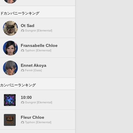
ドカンパニーランキング
Ot Sad
Gungnir [Elemental]
Fransabelle Chloe
Typhon [Elemental]
Ennet Akoya
Fenrir [Gaia]
カンパニーランキング
10:00
Gungnir [Elemental]
Fleur Chloe
Typhon [Elemental]