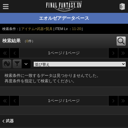
エオルゼアデータベース
検索条件：|
アイテム>武器>賢具
| ITEM Lv ：
11-20
|
検索結果
（
0
件）
1ページ / 1ページ
検索条件に一致するデータは見つかりませんでした。
再度条件を指定して検索してください。
1ページ / 1ページ
武器