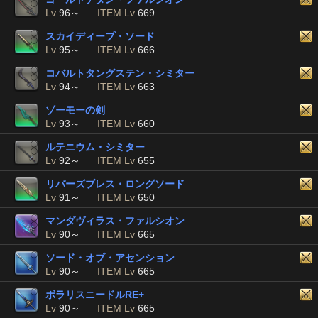
Lv
96～
ITEM Lv
669
スカイディープ・ソード
Lv
95～
ITEM Lv
666
コバルトタングステン・シミター
Lv
94～
ITEM Lv
663
ゾーモーの剣
Lv
93～
ITEM Lv
660
ルテニウム・シミター
Lv
92～
ITEM Lv
655
リバーズブレス・ロングソード
Lv
91～
ITEM Lv
650
マンダヴィラス・ファルシオン
Lv
90～
ITEM Lv
665
ソード・オブ・アセンション
Lv
90～
ITEM Lv
665
ポラリスニードルRE+
Lv
90～
ITEM Lv
665