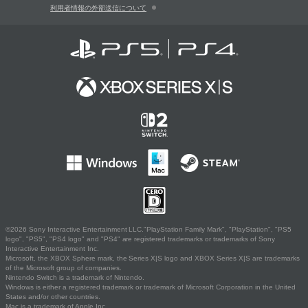
利用者情報の外部送信について
©2026 Sony Interactive Entertainment LLC."PlayStation Family Mark", "PlayStation", "PS5
logo", "PS5", "PS4 logo" and "PS4" are registered trademarks or trademarks of Sony
Interactive Entertainment Inc.
Microsoft, the XBOX Sphere mark, the Series X|S logo and XBOX Series X|S are trademarks
of the Microsoft group of companies.
Nintendo Switch is a trademark of Nintendo.
Windows is either a registered trademark or trademark of Microsoft Corporation in the United
States and/or other countries.
Mac is a trademark of Apple Inc.