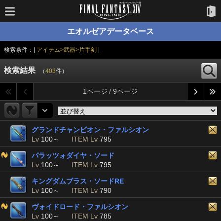
エオルゼアデータベース
検索条件：|
アイテム>武器>片手剣
|
検索結果
（
403
件）
1ページ / 9ページ
グランドチャンピオン・ファルシオン
Lv
100～
ITEM Lv
795
パラッツォダイヤ・ソード
Lv
100～
ITEM Lv
795
キングダムブラス・ソードRE
Lv
100～
ITEM Lv
790
ヴォイドロード・ファルシオン
Lv
100～
ITEM Lv
785