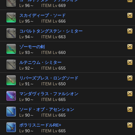
Lv
96～
ITEM Lv
669
スカイディープ・ソード
Lv
95～
ITEM Lv
666
コバルトタングステン・シミター
Lv
94～
ITEM Lv
663
ゾーモーの剣
Lv
93～
ITEM Lv
660
ルテニウム・シミター
Lv
92～
ITEM Lv
655
リバーズブレス・ロングソード
Lv
91～
ITEM Lv
650
マンダヴィラス・ファルシオン
Lv
90～
ITEM Lv
665
ソード・オブ・アセンション
Lv
90～
ITEM Lv
665
ポラリスニードルRE+
Lv
90～
ITEM Lv
665