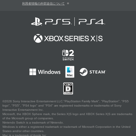
利用者情報の外部送信について
©2026 Sony Interactive Entertainment LLC."PlayStation Family Mark", "PlayStation", "PS5
logo", "PS5", "PS4 logo" and "PS4" are registered trademarks or trademarks of Sony
Interactive Entertainment Inc.
Microsoft, the XBOX Sphere mark, the Series X|S logo and XBOX Series X|S are trademarks
of the Microsoft group of companies.
Nintendo Switch is a trademark of Nintendo.
Windows is either a registered trademark or trademark of Microsoft Corporation in the United
States and/or other countries.
Mac is a trademark of Apple Inc.