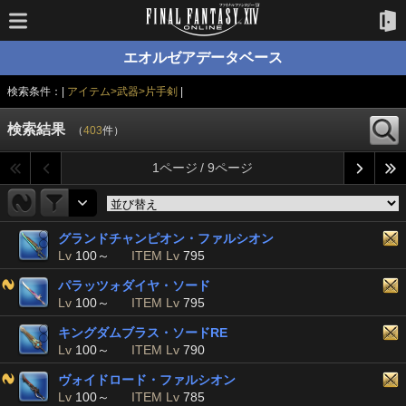
エオルゼアデータベース
検索条件：|
アイテム>武器>片手剣
|
検索結果
（
403
件）
1ページ / 9ページ
グランドチャンピオン・ファルシオン
Lv
100～
ITEM Lv
795
パラッツォダイヤ・ソード
Lv
100～
ITEM Lv
795
キングダムブラス・ソードRE
Lv
100～
ITEM Lv
790
ヴォイドロード・ファルシオン
Lv
100～
ITEM Lv
785