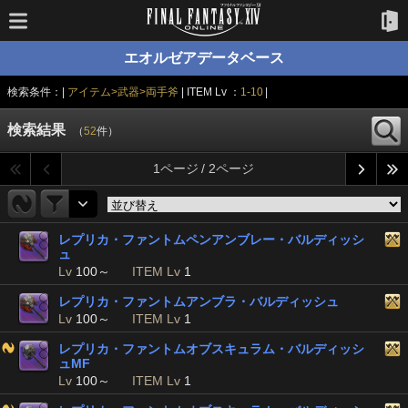
エオルゼアデータベース
検索条件：|
アイテム>武器>両手斧
| ITEM Lv ：
1-10
|
検索結果
（
52
件）
1ページ / 2ページ
レプリカ・ファントムペンアンブレー・バルディッシ
ュ
Lv
100～
ITEM Lv
1
レプリカ・ファントムアンブラ・バルディッシュ
Lv
100～
ITEM Lv
1
レプリカ・ファントムオブスキュラム・バルディッシ
ュMF
Lv
100～
ITEM Lv
1