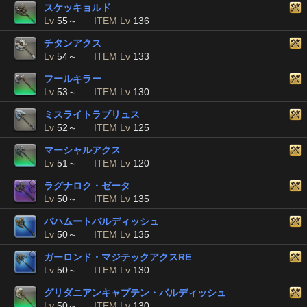
スケッキョルド
Lv
55～
ITEM Lv
136
チタンアクス
Lv
54～
ITEM Lv
133
フールキラー
Lv
53～
ITEM Lv
130
ミスライトラブリュス
Lv
52～
ITEM Lv
125
マーシャルアクス
Lv
51～
ITEM Lv
120
ラグナロク・ゼータ
Lv
50～
ITEM Lv
135
バハムートバルディッシュ
Lv
50～
ITEM Lv
135
ガーロンド・マジテックアクスRE
Lv
50～
ITEM Lv
130
グリダニアンキャプテン・バルディッシュ
Lv
50～
ITEM Lv
130