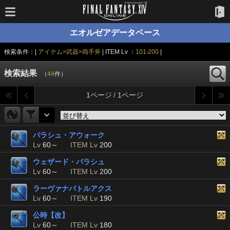
エオルゼアデータベース
検索条件：|
アイテム>武器>両手斧
| ITEM Lv ：
101-200
|
検索結果
（
44
件）
1ページ / 1ページ
パラシュ・アウォーク
Lv
60～
ITEM Lv
200
ウェザード・パラシュ
Lv
60～
ITEM Lv
200
ラーヴァナバトルアクス
Lv
60～
ITEM Lv
190
公時【改】
Lv
60～
ITEM Lv
180