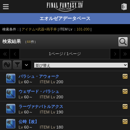
エオルゼアデータベース
検索条件：|
アイテム>武器>両手斧
| ITEM Lv ：
101-200
|
検索結果
（
44
件）
1ページ / 1ページ
パラシュ・アウォーク
Lv
60～
ITEM Lv
200
ウェザード・パラシュ
Lv
60～
ITEM Lv
200
ラーヴァナバトルアクス
Lv
60～
ITEM Lv
190
公時【改】
Lv
60～
ITEM Lv
180