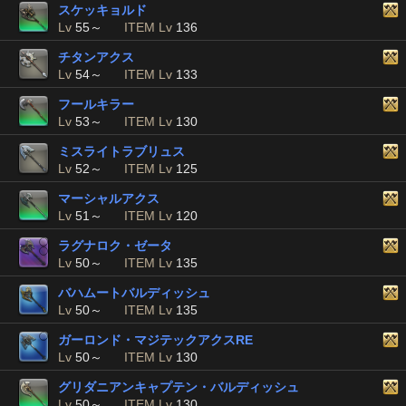
スケッキョルド
Lv
55～
ITEM Lv
136
チタンアクス
Lv
54～
ITEM Lv
133
フールキラー
Lv
53～
ITEM Lv
130
ミスライトラブリュス
Lv
52～
ITEM Lv
125
マーシャルアクス
Lv
51～
ITEM Lv
120
ラグナロク・ゼータ
Lv
50～
ITEM Lv
135
バハムートバルディッシュ
Lv
50～
ITEM Lv
135
ガーロンド・マジテックアクスRE
Lv
50～
ITEM Lv
130
グリダニアンキャプテン・バルディッシュ
Lv
50～
ITEM Lv
130