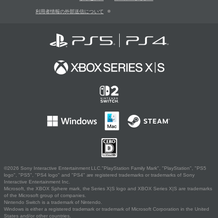
利用者情報の外部送信について
©2026 Sony Interactive Entertainment LLC."PlayStation Family Mark", "PlayStation", "PS5
logo", "PS5", "PS4 logo" and "PS4" are registered trademarks or trademarks of Sony
Interactive Entertainment Inc.
Microsoft, the XBOX Sphere mark, the Series X|S logo and XBOX Series X|S are trademarks
of the Microsoft group of companies.
Nintendo Switch is a trademark of Nintendo.
Windows is either a registered trademark or trademark of Microsoft Corporation in the United
States and/or other countries.