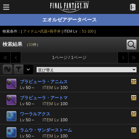
エオルゼアデータベース
検索条件：|
アイテム>武器>両手斧
| ITEM Lv ：
51-100
|
検索結果
（
33
件）
1ページ / 1ページ
ブラビューラ・アニムス
Lv
50～
ITEM Lv
100
ブラビューラ・アートマ
Lv
50～
ITEM Lv
100
ワーラルアクス
Lv
50～
ITEM Lv
100
ラムウ・サンダーストーム
Lv
50～
ITEM Lv
100