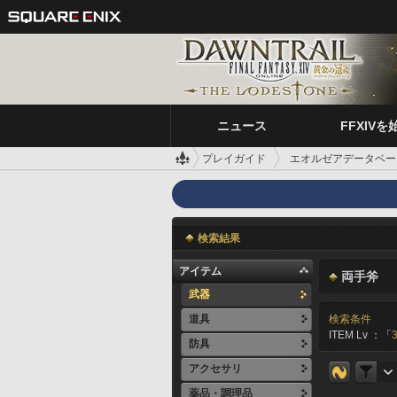
ニュース
FFXIVを
プレイガイド
エオルゼアデータベー
検索結果
アイテム
両手斧
武器
道具
検索条件
ITEM Lv ：「
防具
アクセサリ
薬品・調理品