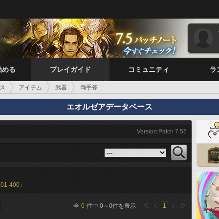
始める
プレイガイド
コミュニティ
ラ
ス
アイテム
武器
両手斧
エオルゼアデータベース
Version:Patch 7.55
301-400
」
全
0
件中
0
～
0
件を表示
1