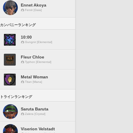
Ennet Akoya
Fenrir [Gaia]
カンパニーランキング
10:00
Gungnir [Elemental]
Fleur Chloe
Typhon [Elemental]
Metal Woman
Titan [Mana]
トラインランキング
Saruta Baruta
Zalera [Crystal]
Viserion Velstadt