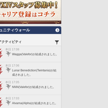
ュニティウォール
アクティビティ
本日 17:08
Wagga(Valefor)が結成されました。
本日 17:06
Lunar Benediction(Twintania)が結
成されました。
本日 17:05
NNN(Valefor)が結成されました。
本日 17:03
Alvarna(Alpha)が結成されました。