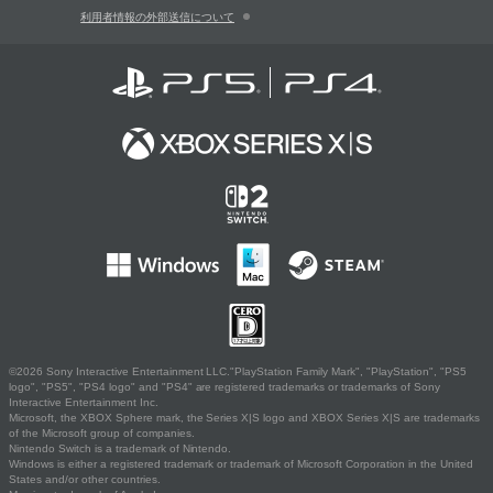
利用者情報の外部送信について
©2026 Sony Interactive Entertainment LLC."PlayStation Family Mark", "PlayStation", "PS5
logo", "PS5", "PS4 logo" and "PS4" are registered trademarks or trademarks of Sony
Interactive Entertainment Inc.
Microsoft, the XBOX Sphere mark, the Series X|S logo and XBOX Series X|S are trademarks
of the Microsoft group of companies.
Nintendo Switch is a trademark of Nintendo.
Windows is either a registered trademark or trademark of Microsoft Corporation in the United
States and/or other countries.