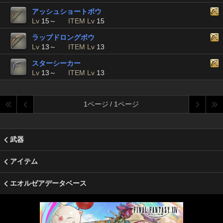
アッシュショートボウ
Lv
15～
ITEM Lv
15
ラップドロングボウ
Lv
13～
ITEM Lv
13
スターシーカー
Lv
13～
ITEM Lv
13
1ページ / 1ページ
武器
アイテム
エオルゼアデータベース