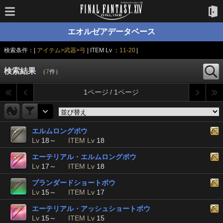
エオルゼアデータベース
検索条件：|
アイテム>武器>弓
| ITEM Lv ：
11-20
|
検索結果
（
7
件）
1ページ / 1ページ
エルムロングボウ
Lv
18～
ITEM Lv
18
エーテリアル・エルムロングボウ
Lv
17～
ITEM Lv
18
プランダードショートボウ
Lv
15～
ITEM Lv
17
エーテリアル・アッシュショートボウ
Lv
15～
ITEM Lv
15