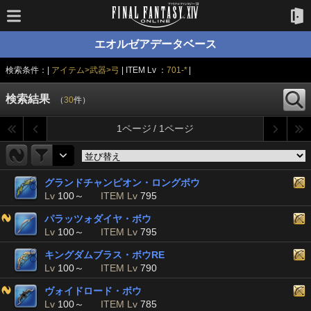
エオルゼアデータベース
検索条件：|
アイテム>武器>弓
| ITEM Lv ：
701-*
|
検索結果
（
30
件）
1ページ / 1ページ
グランドチャンピオン・ロングボウ
Lv
100～
ITEM Lv
795
パラッツォダイヤ・ボウ
Lv
100～
ITEM Lv
795
キングダムブラス・ボウRE
Lv
100～
ITEM Lv
790
ヴォイドロード・ボウ
Lv
100～
ITEM Lv
785