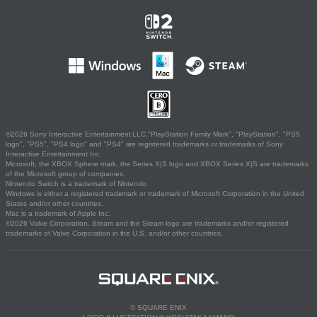
©2026 Sony Interactive Entertainment LLC."PlayStation Family Mark", "PlayStation", "PS5
logo", "PS5", "PS4 logo" and "PS4" are registered trademarks or trademarks of Sony
Interactive Entertainment Inc.
Microsoft, the XBOX Sphere mark, the Series X|S logo and XBOX Series X|S are trademarks
of the Microsoft group of companies.
Nintendo Switch is a trademark of Nintendo.
Windows is either a registered trademark or trademark of Microsoft Corporation in the United
States and/or other countries.
Mac is a trademark of Apple Inc.
©2026 Valve Corporation. Steam and the Steam logo are trademarks and/or registered
trademarks of Valve Corporation in the U.S. and/or other countries.
© SQUARE ENIX