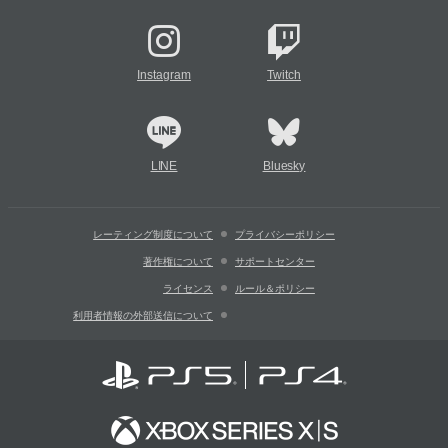
Instagram
Twitch
LINE
Bluesky
レーティング制度について
プライバシーポリシー
著作権について
サポートセンター
ライセンス
ルール＆ポリシー
利用者情報の外部送信について