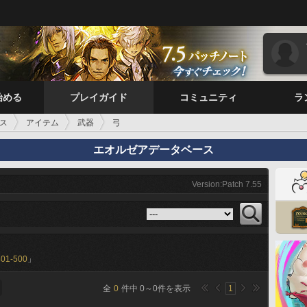
始める
プレイガイド
コミュニティ
ラ
ス
アイテム
武器
弓
エオルゼアデータベース
Version:Patch 7.55
401-500
」
全
0
件中
0
～
0
件を表示
1