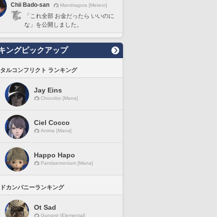
Chii Bado-san
Mandragora [Meteor]
「これ全部 お金だったら いいのに
な」を公開しました。
キングピックアップ
タルコンフリクト ランキング
Jay Eins
Chocobo [Mana]
Ciel Cocco
Anima [Mana]
Happo Hapo
Pandaemonium [Mana]
ドカンパニーランキング
Ot Sad
Gungnir [Elemental]