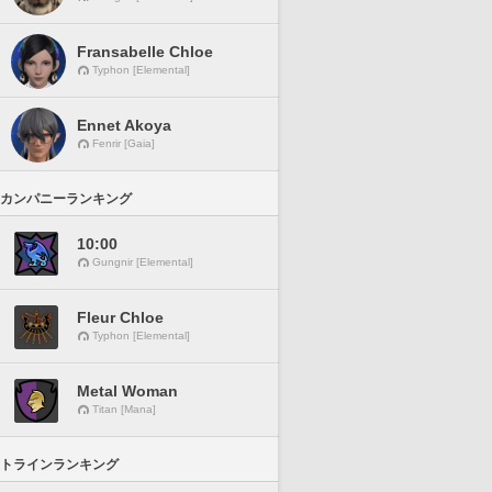
Fransabelle Chloe
Typhon [Elemental]
Ennet Akoya
Fenrir [Gaia]
カンパニーランキング
10:00
Gungnir [Elemental]
Fleur Chloe
Typhon [Elemental]
Metal Woman
Titan [Mana]
トラインランキング