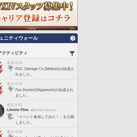
ュニティウォール
アクティビティ
本日 4:31
RSC Salvage Co.(Mateus)が結成さ
れました。
本日 4:31
Pax Domini(Gilgamesh)が結成され
ました。
本日 4:31
Limone Flow
Belias [Meteor]
「イベント参加してみた！」を公開
しました。
本日 4:29