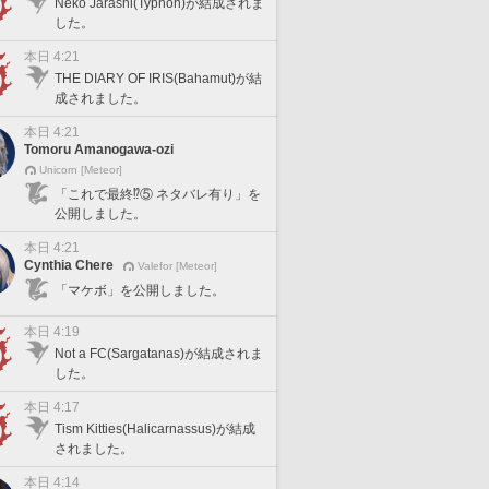
Neko Jarashi(Typhon)が結成されま
した。
本日 4:21
THE DIARY OF IRIS(Bahamut)が結
成されました。
本日 4:21
Tomoru Amanogawa-ozi
Unicorn [Meteor]
「これで最終⁉️⑤ ネタバレ有り」を
公開しました。
本日 4:21
Cynthia Chere
Valefor [Meteor]
「マケボ」を公開しました。
本日 4:19
Not a FC(Sargatanas)が結成されま
した。
本日 4:17
Tism Kitties(Halicarnassus)が結成
されました。
本日 4:14