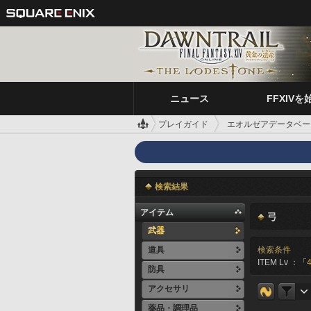
ニュース
FFXIVを
プレイガイド
エオルゼアデータベー
検索結果
アイテム
弓
武器
道具
検索条件
ITEM Lv ：「
防具
アクセサリ
薬品・調理品