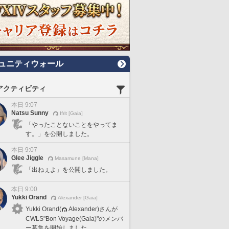
ュニティウォール
アクティビティ
本日 9:07
Natsu Sunny
Ifrit [Gaia]
「やったことないことをやってま
す。」を公開しました。
本日 9:07
Glee Jiggle
Masamune [Mana]
「出ねぇよ」を公開しました。
本日 9:00
Yukki Orand
Alexander [Gaia]
Yukki Orand(
Alexander)さんが
CWLS"Bon Voyage(Gaia)"のメンバ
ー募集を開始しました。