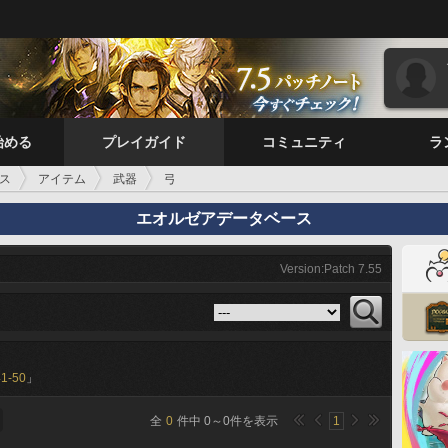
始める
プレイガイド
コミュニティ
ラ
ス
アイテム
武器
弓
エオルゼアデータベース
Version:Patch 7.55
41-50
」
全
0
件中
0
～
0
件を表示
1