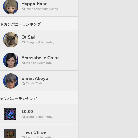
Happo Hapo
Pandaemonium [Mana]
ドカンパニーランキング
Ot Sad
Gungnir [Elemental]
Fransabelle Chloe
Typhon [Elemental]
Ennet Akoya
Fenrir [Gaia]
カンパニーランキング
10:00
Gungnir [Elemental]
Fleur Chloe
Typhon [Elemental]