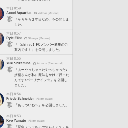
本日 8:59
Accel Aquarius
Valefor [Meteor]
「そろそろ２年目なの」を公開しま
した。
本日 8:57
Ryle Eliot
Shinryu [Meteor]
「【shinryu】FCメンバー募集のご
案内です！」を公開しました。
本日 8:55
Yuki Shiramine
Atomos [Elemental]
「あーやっちゃったやっちゃった♪
妖精さんが私に魔法をかけて行った
んです♪パーリナイツ☆」を公開し
ました。
本日 8:54
Friede Schneider
Ifrit [Gaia]
「あっついね〜」を公開しました。
本日 8:53
Kyo Yamato
Ifrit [Gaia]
「緊急メンテあるの知らんくて」を