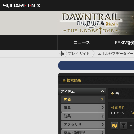
ニュース
FFXIVを
プレイガイド
エオルゼアデータベー
検索結果
アイテム
弓
武器
道具
検索条件
ITEM Lv ：「
防具
アクセサリ
薬品・調理品