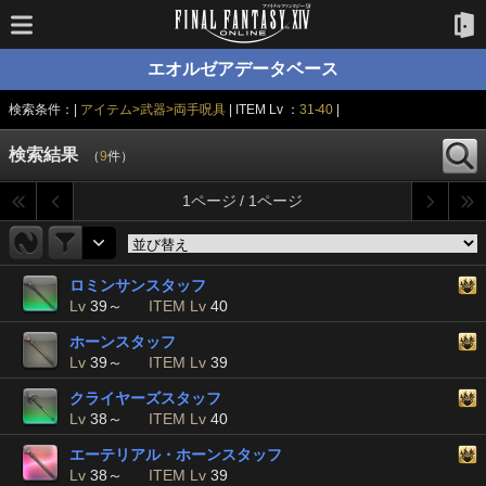
エオルゼアデータベース
検索条件：|
アイテム>武器>両手呪具
| ITEM Lv ：
31-40
|
検索結果
（
9
件）
1ページ / 1ページ
ロミンサンスタッフ
Lv
39～
ITEM Lv
40
ホーンスタッフ
Lv
39～
ITEM Lv
39
クライヤーズスタッフ
Lv
38～
ITEM Lv
40
エーテリアル・ホーンスタッフ
Lv
38～
ITEM Lv
39