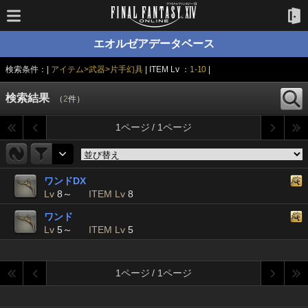
エオルゼアデータベース
検索条件：|
アイテム>武器>片手幻具
| ITEM Lv ：
1-10
|
検索結果
（
2
件）
1ページ / 1ページ
ワンドDX
Lv
8～
ITEM Lv
8
ワンド
Lv
5～
ITEM Lv
5
1ページ / 1ページ