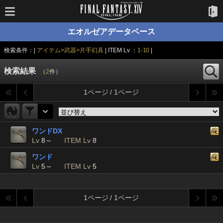
エオルゼアデータベース
検索条件：|
アイテム>武器>片手幻具
| ITEM Lv ：
1-10
|
検索結果
（
2
件）
1ページ / 1ページ
ワンドDX
Lv
8～
ITEM Lv
8
ワンド
Lv
5～
ITEM Lv
5
1ページ / 1ページ